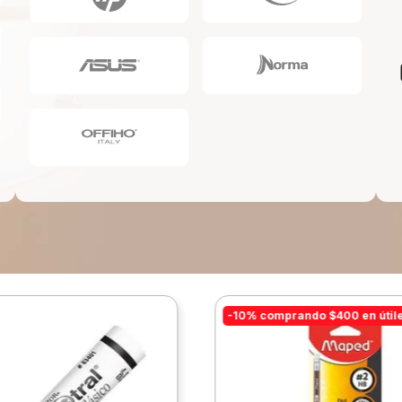
10
.
escolar
-10% comprando $400 en útil