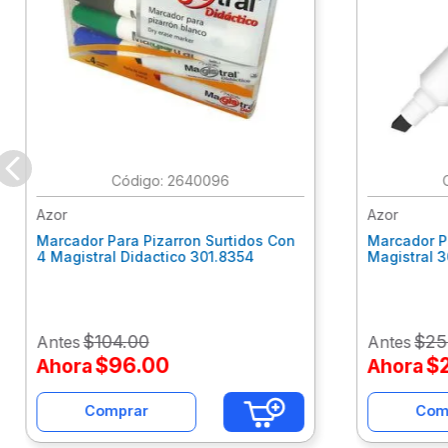
:
2640096
Azor
Azor
Marcador Para Pizarron Surtidos Con
Marcador P
4 Magistral Didactico 301.8354
Magistral 
$
104
.
00
$
25
Antes
Antes
$
96
.
00
$
Ahora
Ahora
Comprar
Com