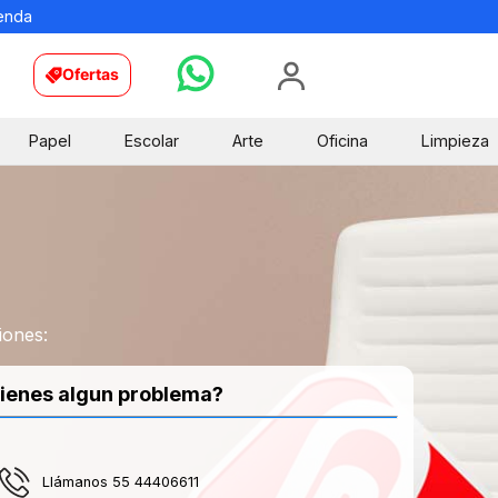
ienda
Ofertas
Papel
Escolar
Arte
Oficina
Limpieza
iones:
ienes algun problema?
Llámanos 55 44406611