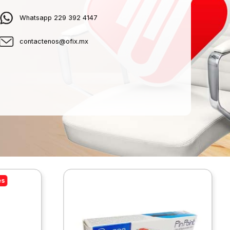
Whatsapp 229 392 4147
contactenos@ofix.mx
es