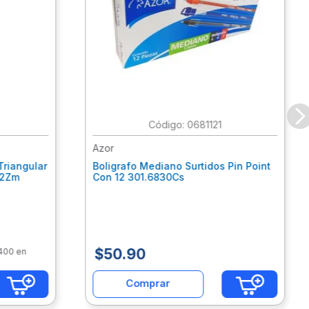
:
0681121
Azor
Triangular
Boligrafo Mediano Surtidos Pin Point
62Zm
Con 12 301.6830Cs
$
50
.
90
$400 en
Comprar