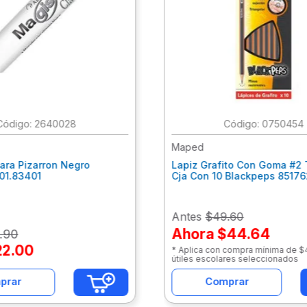
:
2640028
:
0750454
Maped
ara Pizarron Negro
Lapiz Grafito Con Goma #2 
301.83401
Cja Con 10 Blackpeps 8517
Antes
$49.60
Ahora
$44.64
.
90
22
.
00
* Aplica con compra mínima de 
útiles escolares seleccionados
prar
Comprar