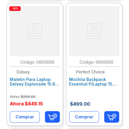
-15%
:
0600666
:
0600656
Delsey
Perfect Choice
Maletin Para Laptop
Mochila Backpack
Delsey Esplanade 15.6
Essential P/Laptop 15.6-
Negro 394216150
17" Azul Pc-084143
Antes
$
999
.
00
Ahora
$
849
.
15
$
499
.
00
Comprar
Comprar