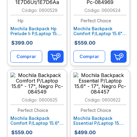
10
.
escolar
:
0600529
:
0600624
Hp
Perfect Choice
Mochila Backpack Hp
Mochila Backpack
Prelude Ii P/Laptop 15.6,
Comfort P/Laptop 15.6" -
Gris 1E7D6Ut/1E7D6Aa
17", Morado Pc-084969
$
399
.
00
$
559
.
00
Comprar
Comprar
:
0600625
:
0600622
Perfect Choice
Perfect Choice
Mochila Backpack
Mochila Backpack
Comfort P/Laptop 15.6" -
Essential P/Laptop 15.6"
17", Negro Pc-084549
- 17", Negro Pc-084457
$
559
.
00
$
499
.
00