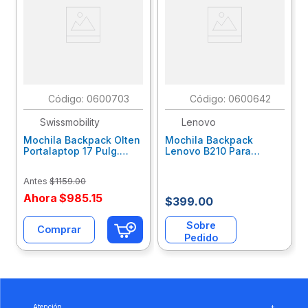
:
0600703
:
0600642
Swissmobility
Lenovo
Mochila Backpack Olten
Mochila Backpack
Portalaptop 17 Pulg.
Lenovo B210 Para
Negra Olten-117Bk
Laptop 15.6" Gris
4X40T84058
Antes
$
1159
.
00
Ahora
$
985
.
15
$399.00
Sobre
Comprar
Pedido
Atención
+