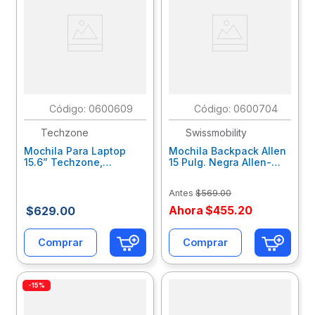
:
0600609
:
0600704
Techzone
Swissmobility
Mochila Para Laptop
Mochila Backpack Allen
15.6” Techzone,
15 Pulg. Negra Allen-
Ecologica Rpet Verde
115Bk
Tzlbp56W-V
Antes
$
569
.
00
Ahora
$
455
.
20
$
629
.
00
Comprar
Comprar
-15%