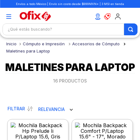
Envíos a todo México | Envío sin costo desde $999MXN* | 3 MSI en tienda
¿Qué estás buscando?
TÉRMINOS MÁS BUSCADOS
Cómputo e Impresión
Accesorios de Cómputo
1
.
mochilas
Maletines para Laptop
2
.
libretas
MALETINES PARA LAPTOP
3
.
cuaderno
16
PRODUCTOS
4
.
cuadernos
5
.
colores
6
.
boligrafo
FILTRAR
RELEVANCIA
7
.
escritorio
8
.
sacapuntas
9
.
lapiz