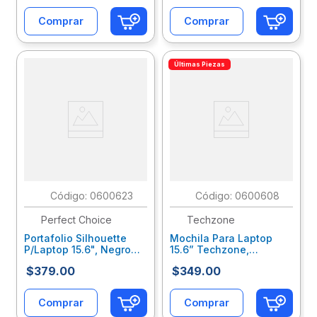
Comprar
Comprar
Últimas Piezas
:
0600623
:
0600608
Perfect Choice
Techzone
Portafolio Silhouette
Mochila Para Laptop
P/Laptop 15.6", Negro
15.6” Techzone,
Pc-084129
Ecologica Rpet Camel
$
379
.
00
$
349
.
00
Tzlbp56W-C
Comprar
Comprar