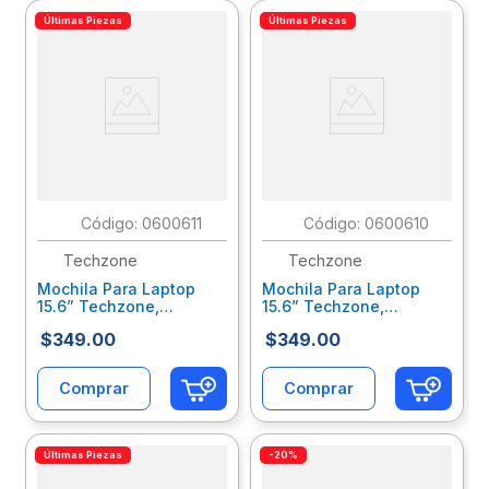
Últimas Piezas
Últimas Piezas
:
0600611
:
0600610
Techzone
Techzone
Mochila Para Laptop
Mochila Para Laptop
15.6” Techzone,
15.6” Techzone,
Ecologica Rpet Negro
Ecologica Rpet Azul
$
349
.
00
$
349
.
00
Tzlbp56W-N
Tzlbp56W-A
Comprar
Comprar
Últimas Piezas
-20%