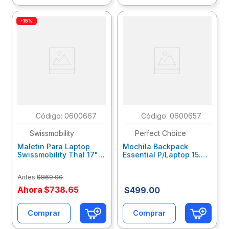
-15%
:
0600667
:
0600657
Swissmobility
Perfect Choice
Maletin Para Laptop
Mochila Backpack
Swissmobility Thal 17"
Essential P/Laptop 15.6-
Negro Nsm10661
17" Morada Pc-084761
Antes
$
869
.
00
Ahora
$
738
.
65
$
499
.
00
Comprar
Comprar