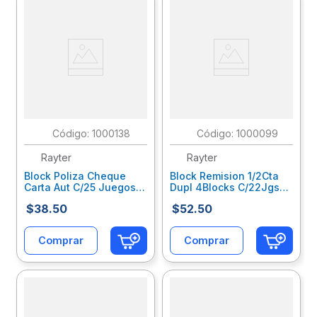
:
1000138
:
1000099
Rayter
Rayter
Block Poliza Cheque
Block Remision 1/2Cta
Carta Aut C/25 Juegos
Dupl 4Blocks C/22Jgs
05Pochcaau
C/U 04Res2Dub4
$
38
.
50
$
52
.
50
Comprar
Comprar