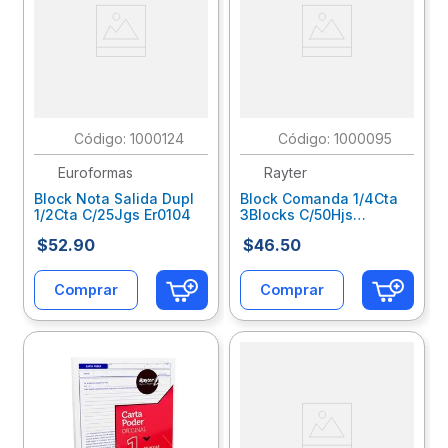
:
1000124
:
1000095
Euroformas
Rayter
Block Nota Salida Dupl
Block Comanda 1/4Cta
1/2Cta C/25Jgs Er0104
3Blocks C/50Hjs
05Comb350R
$
52
.
90
$
46
.
50
Comprar
Comprar