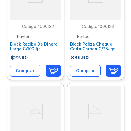
:
1000132
:
1000126
Rayter
Fortec
Block Recibo De Dinero
Block Poliza Cheque
Largo C/100Hjs
Carta Carbon C/25Jgs
05Redilb1K
Cp-1013-C
$
22
.
90
$
89
.
90
Comprar
Comprar