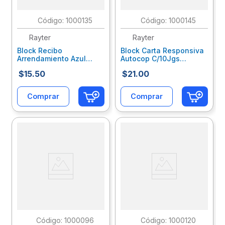
:
1000135
:
1000145
Rayter
Rayter
Block Recibo
Block Carta Responsiva
Arrendamiento Azul
Autocop C/10Jgs
C/50Hjs 05Rear13B2
05Careccb1
$
15
.
50
$
21
.
00
Comprar
Comprar
:
1000096
:
1000120