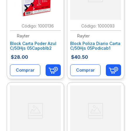
:
1000136
:
1000093
Rayter
Rayter
Block Carta Poder Azul
Block Poliza Diario Carta
C/50Hjs 05Capoblb2
C/50Hjs 05Podicab1
$
28
.
00
$
40
.
50
Comprar
Comprar