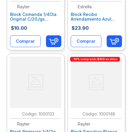
Rayter
Estrella
Block Comanda 1/4Cta
Block Recibo
Original C/20Jgs
Arrendamiento Azul
05Comb140T
C/50Hjs 21
$
10
.
00
$
23
.
90
Comprar
Comprar
-10% comprando $400 en útiles
:
1000133
:
1000148
Rayter
Rayter
Block Remision 1/4Cta
Block Ejecutivo Blanco