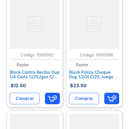
:
1000092
:
1000086
Rayter
Rayter
Block Contra Recibo Dup
Block Poliza Cheque
1/4 Carta C/25Jgos C/U
Dup 1/2Of C/25 Juegos
05Core14B1
05Poch12B1
$
12
.
50
$
23
.
50
Comprar
Comprar