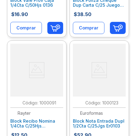
Block Vale Prov Caja
Block Poliza Cheque
1/4Cta C/50Hjs 0136
Dup Carta C/25 Juegos
05Pochcab1
$
16
.
90
$
38
.
50
Comprar
Comprar
:
1000091
:
1000123
Rayter
Euroformas
Block Recibo Nomina
Block Nota Entrada Dupl
1/4Cta C/25Hjs
1/2Cta C/25Jgs Er0103
05Reno14B1
$
12
.
50
$
52
.
90