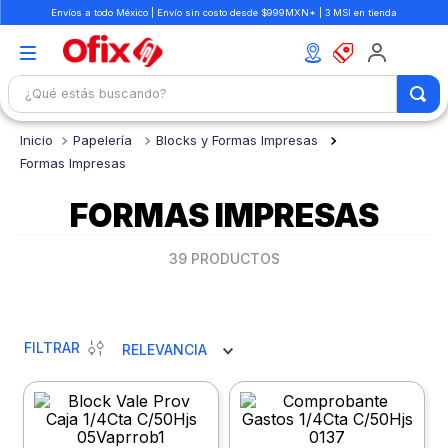
Envíos a todo México | Envío sin costo desde $999MXN* | 3 MSI en tienda
¿Qué estás buscando?
TÉRMINOS MÁS BUSCADOS
Papelería
Blocks y Formas Impresas
1
.
mochilas
Formas Impresas
2
.
libretas
FORMAS IMPRESAS
3
.
cuaderno
39
PRODUCTOS
4
.
cuadernos
5
.
colores
6
.
boligrafo
FILTRAR
RELEVANCIA
7
.
escritorio
8
.
sacapuntas
9
.
lapiz