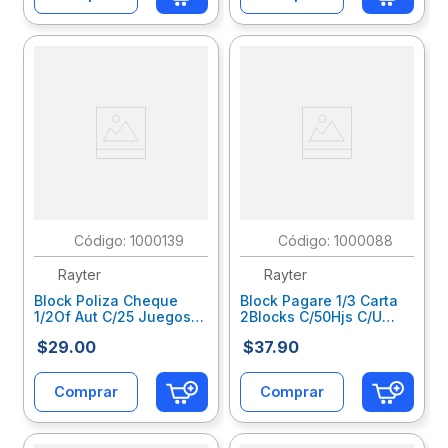
:
1000139
:
1000088
Rayter
Rayter
Block Poliza Cheque
Block Pagare 1/3 Carta
1/2Of Aut C/25 Juegos
2Blocks C/50Hjs C/U
05Poch12Au
05Pag13B2K
$
29
.
00
$
37
.
90
Comprar
Comprar