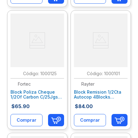
:
1000125
:
1000101
Fortec
Rayter
Block Poliza Cheque
Block Remision 1/2Cta
1/2Of Carbon C/25Jgs
Autocop 4Blocks
Cp-1011-C
C/22Jgs C/U
$
65
.
90
$
84
.
00
04Res3Duau
Comprar
Comprar