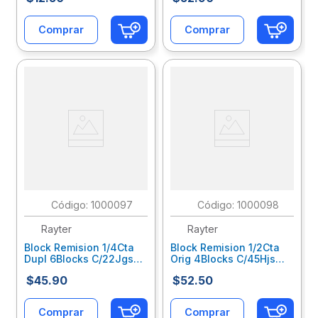
Comprar
Comprar
:
1000097
:
1000098
Rayter
Rayter
Block Remision 1/4Cta
Block Remision 1/2Cta
Dupl 6Blocks C/22Jgs
Orig 4Blocks C/45Hjs
C/U 04R142Dub6
C/U 04Res1Orb4
$
45
.
90
$
52
.
50
Comprar
Comprar