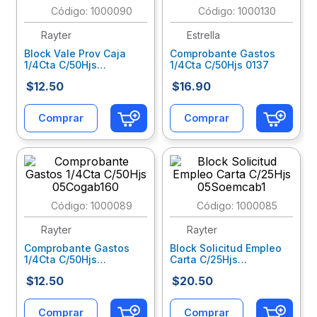
:
1000090
:
1000130
10
.
escolar
Rayter
Estrella
Block Vale Prov Caja
Comprobante Gastos
1/4Cta C/50Hjs
1/4Cta C/50Hjs 0137
05Vaprrob1
$
12
.
50
$
16
.
90
Comprar
Comprar
:
1000089
:
1000085
Rayter
Rayter
Comprobante Gastos
Block Solicitud Empleo
1/4Cta C/50Hjs
Carta C/25Hjs
05Cogab160
05Soemcab1
$
12
.
50
$
20
.
50
Comprar
Comprar