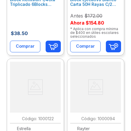
Triplicado 6Blocks
Carta 50H Rayas C/2
C/17Jgs C/U 04R144Tr06
Pzas 02Ejrabl00
Antes
$172.00
Ahora
$154.80
* Aplica con compra mínima
$
38
.
50
de $400 en útiles escolares
seleccionados
Comprar
Comprar
:
1000122
:
1000094
Estrella
Rayter