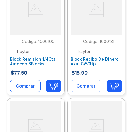
:
1000100
:
1000131
Rayter
Rayter
Block Remision 1/4Cta
Block Recibo De Dinero
Autocop 6Blocks
Azul C/50Hjs
C/22Jgs C/U
05Redicob2
$
77
.
50
$
15
.
90
04R143Da6T
Comprar
Comprar