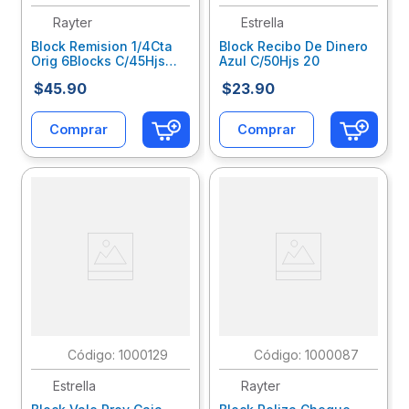
Rayter
Estrella
Block Remision 1/4Cta
Block Recibo De Dinero
Orig 6Blocks C/45Hjs
Azul C/50Hjs 20
C/U 04R141Or06
$
45
.
90
$
23
.
90
Comprar
Comprar
:
1000129
:
1000087
Estrella
Rayter