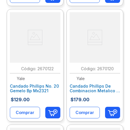
:
2670122
:
2670120
Yale
Yale
Candado Phillips No. 20
Candado Phillips De
Gemelo Bp Mx2321
Combinacion Metalico 4
Digitos Negro Mx3467
$
129
.
00
$
179
.
00
Comprar
Comprar