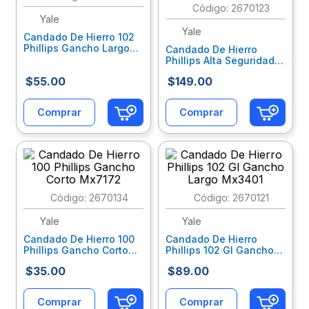
:
2670123
Yale
10
.
lapiz
Yale
Candado De Hierro 102
Phillips Gancho Largo
Candado De Hierro
Mx7178
Phillips Alta Seguridad
Gancho Corto Mx2775
$
55
.
00
$
149
.
00
Comprar
Comprar
:
2670134
:
2670121
Yale
Yale
Candado De Hierro 100
Candado De Hierro
Phillips Gancho Corto
Phillips 102 Gl Gancho
Mx7172
Largo Mx3401
$
35
.
00
$
89
.
00
Comprar
Comprar