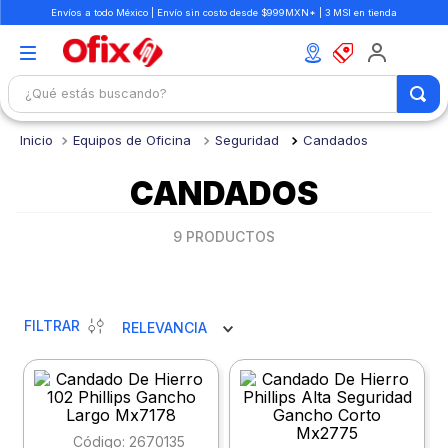
Envíos a todo México | Envío sin costo desde $999MXN* | 3 MSI en tienda
¿Qué estás buscando?
TÉRMINOS MÁS BUSCADOS
Equipos de Oficina
Seguridad
Candados
1
.
mochilas
CANDADOS
2
.
libretas
3
.
cuaderno
9
PRODUCTOS
4
.
cuadernos
5
.
colores
FILTRAR
RELEVANCIA
6
.
boligrafo
7
.
sacapuntas
8
.
escolar
:
2670135
9
.
escritorio