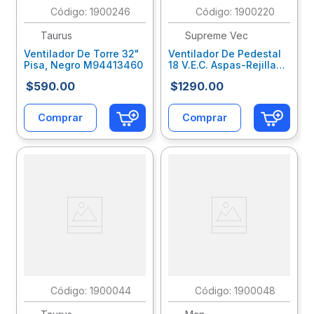
:
1900246
:
1900220
Taurus
Supreme Vec
Ventilador De Torre 32"
Ventilador De Pedestal
Pisa, Negro M94413460
18 V.E.C. Aspas-Rejillas
Metalicas Vec-18M80N
$
590
.
00
$
1290
.
00
Comprar
Comprar
:
1900044
:
1900048