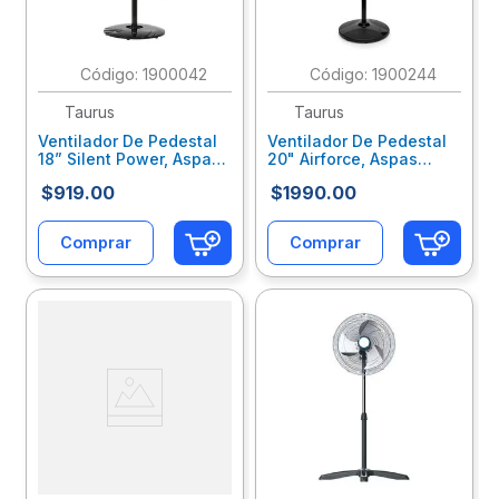
:
1900042
:
1900244
Taurus
Taurus
Ventilador De Pedestal
Ventilador De Pedestal
18” Silent Power, Aspas-
20" Airforce, Aspas
Rejillas De Plastico,
Plástica Rejilla Metálica,
$
919
.
00
$
1990
.
00
Silencioso M94401902
Industrial, Negro
M94411800/01
Comprar
Comprar