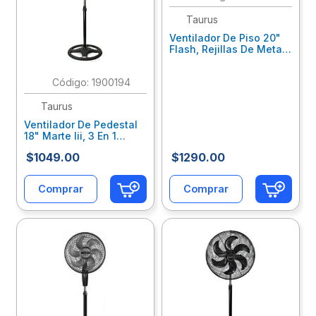
Taurus
10
.
escolar
Ventilador De Piso 20"
Flash, Rejillas De Metal
M94412700
:
1900194
Taurus
Ventilador De Pedestal
18" Marte Iii, 3 En 1
Aspas-Rejillas
$
1049
.
00
$
1290
.
00
Metalicas, Negro
M94409400
Comprar
Comprar