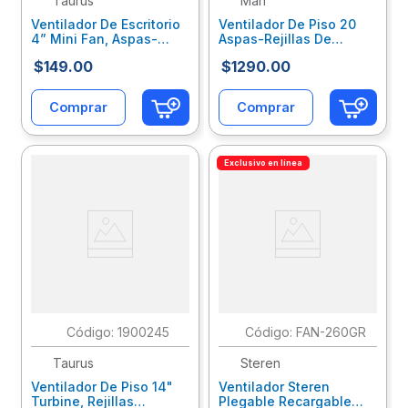
Taurus
Man
Ventilador De Escritorio
Ventilador De Piso 20
4” Mini Fan, Aspas-
Aspas-Rejillas De
Rejillas Metalicas, Usb
Plastico, Gris Man Freal
$
149
.
00
$
1290
.
00
M94402800
2020
Comprar
Comprar
Exclusivo en línea
:
1900245
:
FAN-260GR
Taurus
Steren
Ventilador De Piso 14"
Ventilador Steren
Turbine, Rejillas
Plegable Recargable