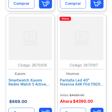
Comprar
Comprar
Oferta
:
2870209
:
2870197
Xiaomi
Hisense
Smartwatch Xiaomi
Pantalla Led 40"
Redmi Watch 5 Active,
Hisense A4K Fhd (1920 X
Plata Bhr8790Gl
1080), Smart Tv Vidaa,
Wi-Fi, 2 Hdmi, 1 Usb
Antes
$
4999
.
00
40A4Nv
Ahora
$
4390
.
00
$
669
.
00