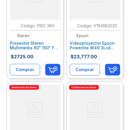
:
PRO-380
:
V11H983020
Steren
Epson
Proyector Steren
Videoproyector Epson
Multimedia 60" 150" Full
Powerlite W49 3Lcd
Hd 250 Lúmenes Blanco
3800 Lúmenes Wxga
$
2725
.
00
$
23
,
777
.
00
Sqevidab005
Resolución 1280X800
Hdmi/Usb Epevidae008
Comprar
Comprar
Exclusivo en línea
Exclusivo en línea