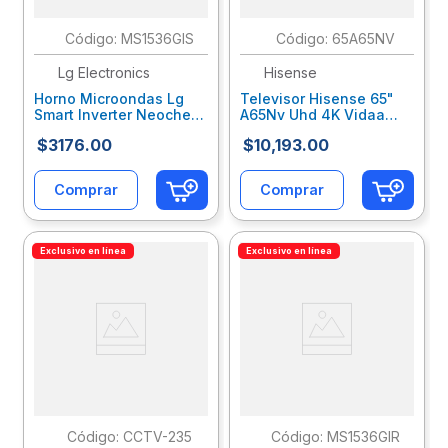
:
MS1536GIS
:
65A65NV
Lg Electronics
Hisense
Horno Microondas Lg
Televisor Hisense 65"
Smart Inverter Neochef
A65Nv Uhd 4K Vidaa
1.5 Pies Easyclean
65A65Nv Hseteeab097
$
3176
.
00
$
10
,
193
.
00
Negro Lglmioab006
Comprar
Comprar
Exclusivo en línea
Exclusivo en línea
:
CCTV-235
:
MS1536GIR