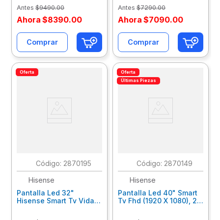
Antes
$
9490
.
00
Antes
$
7290
.
00
Ahora
$
8390
.
00
Ahora
$
7090
.
00
Comprar
Comprar
Oferta
Oferta
Últimas Piezas
:
2870195
:
2870149
Hisense
Hisense
Pantalla Led 32"
Pantalla Led 40" Smart
Hisense Smart Tv Vidaa
Tv Fhd (1920 X 1080), 2
Hd (1366X768) Wifi Hdmi
Hdmi, 1 Usb 40A4Hv
Usb 60Hz 32A4Nv