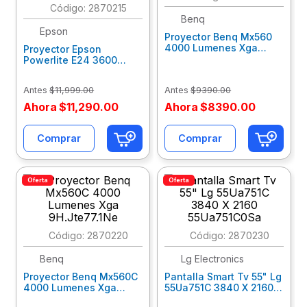
:
2870215
Benq
10
.
escolar
Epson
Proyector Benq Mx560
4000 Lumenes Xga
Proyector Epson
9H.Jne77.13L
Powerlite E24 3600
Lúmenes Xga
V11Hb51021
Antes
$
11
,
999
.
00
Antes
$
9390
.
00
Ahora
$
11
,
290
.
00
Ahora
$
8390
.
00
Comprar
Comprar
Oferta
Oferta
:
2870220
:
2870230
Benq
Lg Electronics
Proyector Benq Mx560C
Pantalla Smart Tv 55" Lg
4000 Lumenes Xga
55Ua751C 3840 X 2160
9H.Jte77.1Ne
55Ua751C0Sa