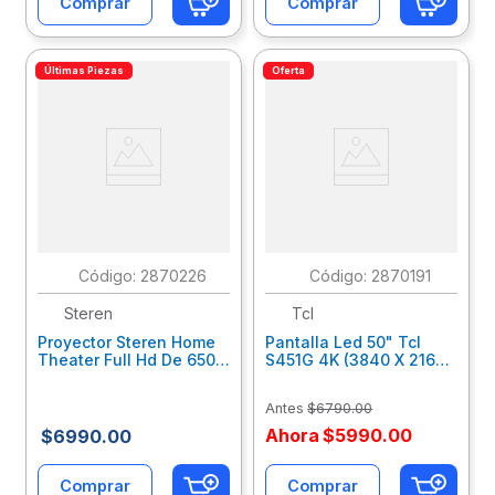
Comprar
Comprar
Últimas Piezas
Oferta
:
2870226
:
2870191
Steren
Tcl
Proyector Steren Home
Pantalla Led 50" Tcl
Theater Full Hd De 650
S451G 4K (3840 X 2160),
Ansi Lumenes, Bluetooth
Google Tv , Wi-Fi, 3
Pro-6000
Hdmi, 1 Usb 50S451G
Antes
$
6790
.
00
Ahora
$
5990
.
00
$
6990
.
00
Comprar
Comprar