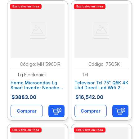
Exclusivo en línea
Exclusivo en línea
:
MH1596DIR
:
75Q5K
Lg Electronics
Tcl
Horno Microondas Lg
Televisor Tcl 75" Q5K 4K
Smart Inverter Neochef
Uhd Direct Led Wifi 2.4
1.5 Pies Con Grill Negro
Ghz+Bluetooth V5.2
$
3883
.
00
$
16
,
542
.
00
Lglmioab004
Dolby Atmos Google Tv
Multi Comp Tjeteeab012
Comprar
Comprar
Exclusivo en línea
Exclusivo en línea