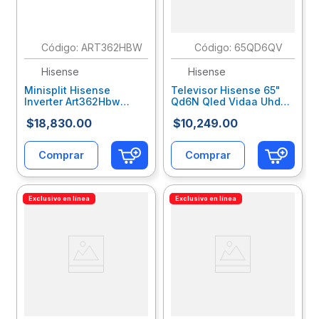
:
ART362HBW
:
65QD6QV
Hisense
Hisense
Minisplit Hisense
Televisor Hisense 65"
Inverter Art362Hbw
Qd6N Qled Vidaa Uhd
36000 Sólo Frío 220V
4K Hseteeab098
$
18
,
830
.
00
$
10
,
249
.
00
Hslmiiab056
Comprar
Comprar
Exclusivo en línea
Exclusivo en línea