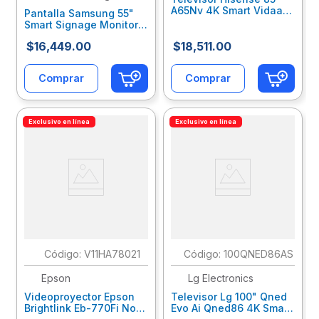
A65Nv 4K Smart Vidaa
Pantalla Samsung 55"
U9 Wifi/Hdmi/Usb Aipq
Smart Signage Monitor
Hseteeab103
Edge Led Blu Uhd
$
16
,
449
.
00
$
18
,
511
.
00
3840X2160
Saepatab139
Comprar
Comprar
Exclusivo en línea
Exclusivo en línea
:
V11HA78021
:
100QNED86AS
Epson
Lg Electronics
Videoproyector Epson
Televisor Lg 100" Qned
Brightlink Eb-770Fi No
Evo Ai Qned86 4K Smart