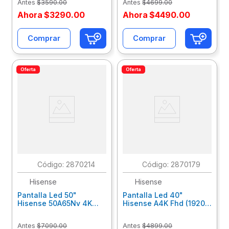
Antes
$
3590
.
00
Antes
$
4699
.
00
Ahora
$
3290
.
00
Ahora
$
4490
.
00
Comprar
Comprar
Oferta
Oferta
:
2870214
:
2870179
Hisense
Hisense
Pantalla Led 50"
Pantalla Led 40"
Hisense 50A65Nv 4K
Hisense A4K Fhd (1920 X
(3840 X 2160), Vidaa
1080), Smart Tv Vidaa,
Smart Tv, Wi-Fi, 3 Hdmi,
Wi-Fi, 2 Hdmi, 1 Usb
Antes
$
7090
.
00
Antes
$
4899
.
00
2 Usb 50A65Nv
40A4Kv