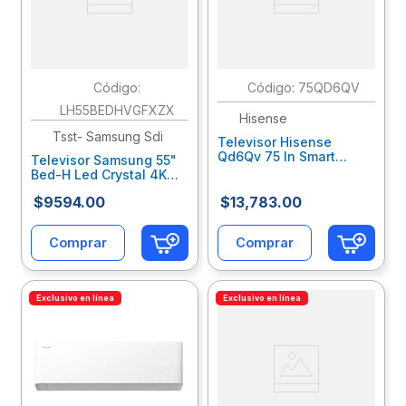
:
:
75QD6QV
LH55BEDHVGFXZX
Hisense
Tsst- Samsung Sdi
Televisor Hisense
Qd6Qv 75 In Smart
Televisor Samsung 55"
Vidaa Qled 4K Uhd
Bed-H Led Crystal 4K
Hseteeab105
Uhd 3840X2160
$
9594
.
00
$
13
,
783
.
00
Smarthdmi/Lan/Wifi 3
Años De Garantía
Saeteeab233
Comprar
Comprar
Exclusivo en línea
Exclusivo en línea