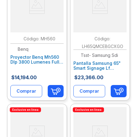
:
MH560
:
LH65QMCEBGCXGO
Benq
Tsst- Samsung Sdi
Proyector Benq Mh560
Dlp 3800 Lumenes Full
Pantalla Samsung 65"
Hd 1080P 15000 Hrs
Smart Signage Lf
Vga/Hdmi/Usb/Usb
Monitor Edge Led Blu
Minib/Bocina 10W
$
14
,
194
.
00
$
23
,
366
.
00
Uhd Resolución
Bnevidab151
3840X2160 Panel Va
Hdmi/Us Saepatab131
Comprar
Comprar
Exclusivo en línea
Exclusivo en línea