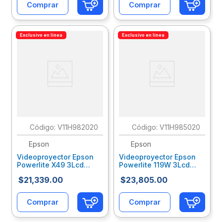
Comprar
Comprar
Exclusivo en línea
Exclusivo en línea
:
V11H982020
:
V11H985020
Epson
Epson
Videoproyector Epson
Videoproyector Epson
Powerlite X49 3Lcd
Powerlite 119W 3Lcd
3600 Lúmenes
4000 Lúmenes
$
21
,
339
.
00
$
23
,
805
.
00
Resolución 1024X768
Resolución Wxga
Xga Epevidae002
1280X800 Hdmi
Epevidae004
Comprar
Comprar