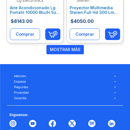
Lg Electronics
Steren
Aire Acondicionado Lg
Proyector Multimedia
Portatil 10000 Btu/H Solo
Steren Full Hd 300 Lm
Frío 115V On/Off R32
Ansi Wifi Sqcvidab002
$
8143
.
00
$
4050
.
00
Lglaiaab035
Comprar
Comprar
MOSTRAR MÁS
Atención
+
Empresa
+
Preguntas
+
Privacidad
+
Garantía
+
Síguenos: