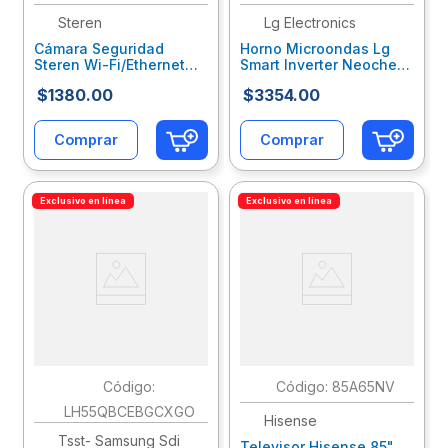
Steren
Lg Electronics
Cámara Seguridad
Horno Microondas Lg
Steren Wi-Fi/Ethernet
Smart Inverter Neochef
Fhd Robotizada
1.5 Pies Easyclean
$
1380
.
00
$
3354
.
00
Seguidor De Movimiento
Negro/Plata
Para Exterior Color Bla
Lglmioab005
Sqccamab001
Comprar
Comprar
Exclusivo en línea
Exclusivo en línea
:
:
85A65NV
LH55QBCEBGCXGO
Hisense
Tsst- Samsung Sdi
Televisor Hisense 85"