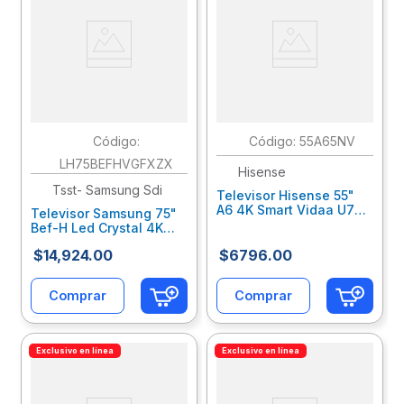
:
:
55A65NV
LH75BEFHVGFXZX
Hisense
Tsst- Samsung Sdi
Televisor Hisense 55"
A6 4K Smart Vidaa U7
Televisor Samsung 75"
Wifi/Hdmi/Usb Aipq
Bef-H Led Crystal 4K
Hseteeab093
Uhd Resolución
$
14
,
924
.
00
$
6796
.
00
3840X2160 Smart Tv
Admon. Contenido 3
Años Saeteeab256
Comprar
Comprar
Exclusivo en línea
Exclusivo en línea