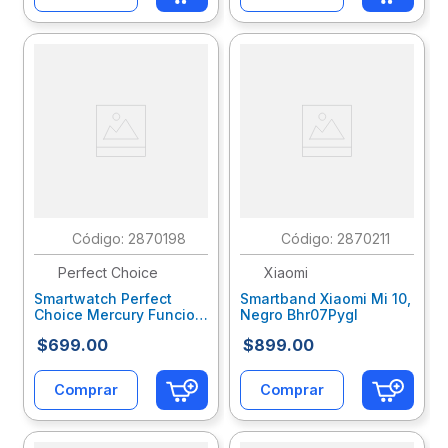
:
2870198
:
2870211
Perfect Choice
Xiaomi
Smartwatch Perfect
Smartband Xiaomi Mi 10,
Choice Mercury Funcion
Negro Bhr07Pygl
Llamada Color Negro
$
699
.
00
$
899
.
00
Pc-270157
Comprar
Comprar