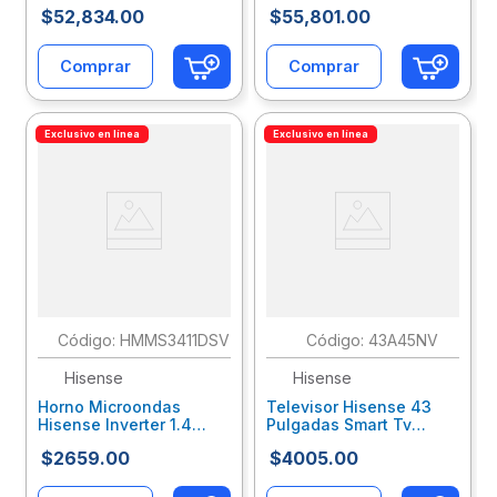
Incluye Soporte
Tv 2025 Lgeteeab229
$
52
,
834
.
00
$
55
,
801
.
00
(Interactivo)
Epevidad021
Comprar
Comprar
Exclusivo en línea
Exclusivo en línea
:
HMMS3411DSV
:
43A45NV
Hisense
Hisense
Horno Microondas
Televisor Hisense 43
Hisense Inverter 1.4
Pulgadas Smart Tv
Cucft Negro
Vidaa U9 Fhd Full Array
$
2659
.
00
$
4005
.
00
Hslmioab001
Hseteeab107