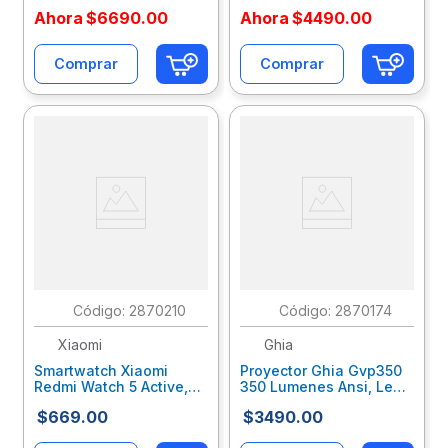
Ahora
$
6690
.
00
Ahora
$
4490
.
00
Comprar
Comprar
:
2870210
:
2870174
Xiaomi
Ghia
Smartwatch Xiaomi
Proyector Ghia Gvp350
Redmi Watch 5 Active,
350 Lumenes Ansi, Led
Negro Bhr8784Gl
Fhd Gvp350
$
669
.
00
$
3490
.
00