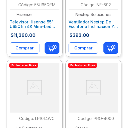
:
55U65QFM
:
NE-692
Hisense
Nextep Soluciones
Televisor Hisense 55"
Ventilador Nextep De
U65Qfm 4K Mini-Led
Escritorio Inclinacion Y
Smart Fire Tv
Velocidad Ajustable
$
11
,
260
.
00
$
392
.
00
Hseteeab104
28X28Cms
Nxevenab002
Comprar
Comprar
Exclusivo en línea
Exclusivo en línea
:
LP1014WC
:
PRO-4000