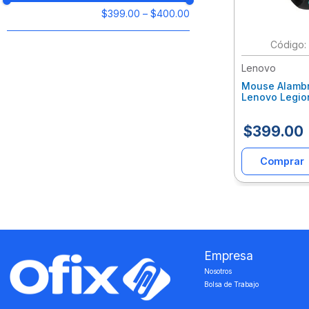
$399.00
–
$400.00
:
Lenovo
Mouse Alambr
Lenovo Legio
Gy50T26467
$
399
.
00
Comprar
Empresa
Nosotros
Bolsa de Trabajo