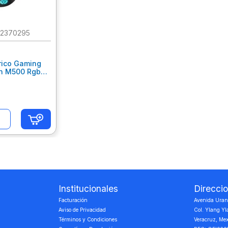
10
.
escritorio
2370295
ico Gaming
n M500 Rgb
Institucionales
Direcci
Facturación
Avenida Urano
Aviso de Privacidad
Col. Ylang Yl
Términos y Condiciones
Veracruz, Me