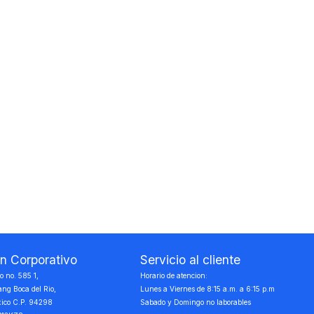
on Corporativo
Servicio al cliente
 no. 585 1,
Horario de atencion:
ang Boca del Rio,
Lunes a Viernes de 8:15 a.m. a 6:15 p.m
xico C.P. 94298
Sabado y Domingo no laborables