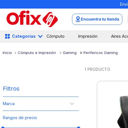
Enví
TÉRMINOS MÁS BUSCADOS
1
.
mochilas
Encuentra tu tienda
2
.
libretas
3
.
cuaderno
Categorías
Cómputo
Impresión
Aires Ac
4
.
cuadernos
Cómputo e Impresión
Gaming
Perifericos Gaming
5
.
colores
6
.
boligrafo
1
PRODUCTO
7
.
escolar
8
.
sacapuntas
Filtros
9
.
lapiz
Marca
10
.
escritorio
Lenovo
Rangos de precio