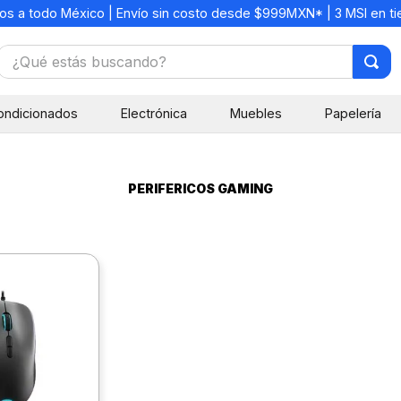
os a todo México | Envío sin costo desde $999MXN* | 3 MSI en t
¿Qué estás buscando?
TÉRMINOS MÁS BUSCADOS
ondicionados
Electrónica
Muebles
Papelería
1
.
mochilas
2
.
libretas
3
.
cuaderno
PERIFERICOS GAMING
4
.
cuadernos
5
.
colores
6
.
boligrafo
7
.
escolar
8
.
sacapuntas
9
.
lapiz