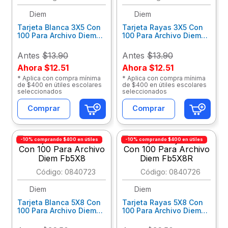
Diem
Diem
10
.
escritorio
Tarjeta Blanca 3X5 Con
Tarjeta Rayas 3X5 Con
100 Para Archivo Diem
100 Para Archivo Diem
Fb3X5
Fb3X5R
Antes
$13.90
Antes
$13.90
Ahora
$12.51
Ahora
$12.51
* Aplica con compra mínima
* Aplica con compra mínima
de $400 en útiles escolares
de $400 en útiles escolares
seleccionados
seleccionados
Comprar
Comprar
-10% comprando $400 en útiles
-10% comprando $400 en útiles
:
0840723
:
0840726
Diem
Diem
Tarjeta Blanca 5X8 Con
Tarjeta Rayas 5X8 Con
100 Para Archivo Diem
100 Para Archivo Diem
Fb5X8
Fb5X8R