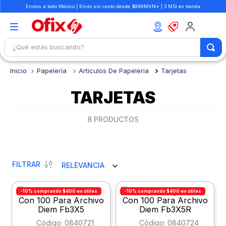
Envíos a todo México | Envío sin costo desde $999MXN* | 3 MSI en tienda
¿Qué estás buscando?
TÉRMINOS MÁS BUSCADOS
Papelería
Articulos De Papeleria
Tarjetas
1
.
mochilas
TARJETAS
2
.
libretas
3
.
cuaderno
8
PRODUCTOS
4
.
cuadernos
5
.
colores
FILTRAR
RELEVANCIA
6
.
boligrafo
7
.
escolar
-10% comprando $400 en útiles
-10% comprando $400 en útiles
8
.
sacapuntas
:
0840721
:
0840724
9
.
lapiz