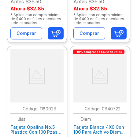
Antes
$36.50
Antes
$36.50
Ahora
$32.85
Ahora
$32.85
* Aplica con compra mínima
* Aplica con compra mínima
de $400 en útiles escolares
de $400 en útiles escolares
seleccionados
seleccionados
Comprar
Comprar
-10% comprando $400 en útiles
:
1180028
:
0840722
Jiss
Diem
Tarjeta Opalina No.5
Tarjeta Blanca 4X6 Con
Plastico Con 100 Pzas
100 Para Archivo Diem
13602
Fb4X6