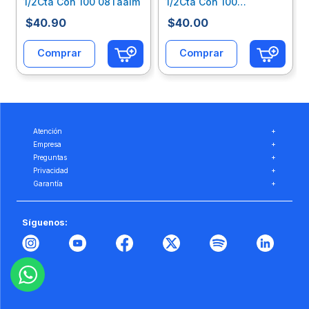
1/2Cta Con 100 08Taalm
1/2Cta Con 100
05Taclbl58
$
40
.
90
$
40
.
00
Comprar
Comprar
Atención
+
Empresa
+
Preguntas
+
Privacidad
+
Garantía
+
Síguenos: