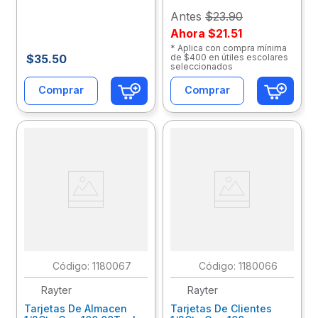
Antes
$23.90
Ahora
$21.51
* Aplica con compra mínima
$
35
.
50
de $400 en útiles escolares
seleccionados
Comprar
Comprar
:
1180067
:
1180066
Rayter
Rayter
Tarjetas De Almacen
Tarjetas De Clientes