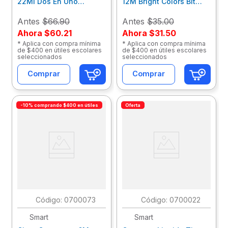
22Ml Dos En Uno
12M Bright Colors Blt
Papermate Blt
30085
Las1317769
Antes
$66.90
Antes
$35.00
Ahora
$60.21
Ahora
$31.50
* Aplica con compra mínima
* Aplica con compra mínima
de $400 en útiles escolares
de $400 en útiles escolares
seleccionados
seleccionados
Comprar
Comprar
-10% comprando $400 en útiles
Oferta
:
0700073
:
0700022
Smart
Smart