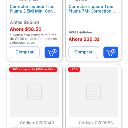
Corrector Liquido Tipo
Corrector Liquido Tipo
Pluma 3.5Ml Mini Con 2
Pluma 7Ml Correction
Papermate
Pen 2213-06
M17400145287
Antes
$65.00
Ahora
$58.50
Antes
$
32
.
90
* Aplica con compra mínima
Ahora
$
26
.
32
de $400 en útiles escolares
seleccionados
Comprar
Comprar
-10% comprando $400 en útiles
-20%
:
0700049
:
0700088