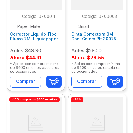
:
0700011
:
0700063
Paper Mate
Smart
Corrector Liquido Tipo
Cinta Correctora 8M
Pluma 7Ml Liquidpaper
Cool Colors Blt 30075
Blt M17400140131
Antes
$49.90
Antes
$29.50
Ahora
$44.91
Ahora
$26.55
* Aplica con compra mínima
* Aplica con compra mínima
de $400 en útiles escolares
de $400 en útiles escolares
seleccionados
seleccionados
Comprar
Comprar
-10% comprando $400 en útiles
-20%