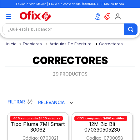
Envíos a todo México | Envío sin costo desde $999MXN* | 3 MSI en tienda
¿Qué estás buscando?
TÉRMINOS MÁS BUSCADOS
Escolares
Articulos De Escritura
Correctores
1
.
mochilas
CORRECTORES
2
.
libretas
3
.
cuaderno
29
PRODUCTOS
4
.
cuadernos
5
.
colores
FILTRAR
RELEVANCIA
6
.
boligrafo
7
.
sacapuntas
-10% comprando $400 en útiles
-10% comprando $400 en útiles
8
.
escolar
:
0700021
:
0700058
9
.
escritorio