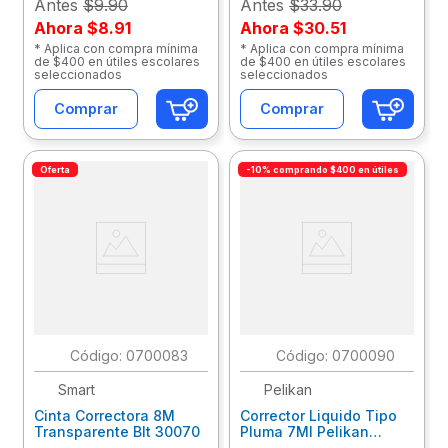
Antes
$9.90
Antes
$33.90
Ahora
$8.91
Ahora
$30.51
* Aplica con compra mínima
* Aplica con compra mínima
de $400 en útiles escolares
de $400 en útiles escolares
seleccionados
seleccionados
Comprar
Comprar
Oferta
-10% comprando $400 en útiles
:
0700083
:
0700090
Smart
Pelikan
Cinta Correctora 8M
Corrector Liquido Tipo
Transparente Blt 30070
Pluma 7Ml Pelikan
01580000