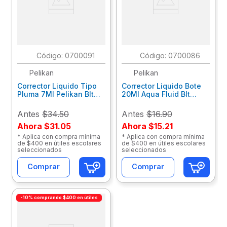
:
0700091
:
0700086
Pelikan
Pelikan
Corrector Liquido Tipo
Corrector Liquido Bote
Pluma 7Ml Pelikan Blt
20Ml Aqua Fluid Blt
01570300
01590100
Antes
$34.50
Antes
$16.90
Ahora
$31.05
Ahora
$15.21
* Aplica con compra mínima
* Aplica con compra mínima
de $400 en útiles escolares
de $400 en útiles escolares
seleccionados
seleccionados
Comprar
Comprar
-10% comprando $400 en útiles