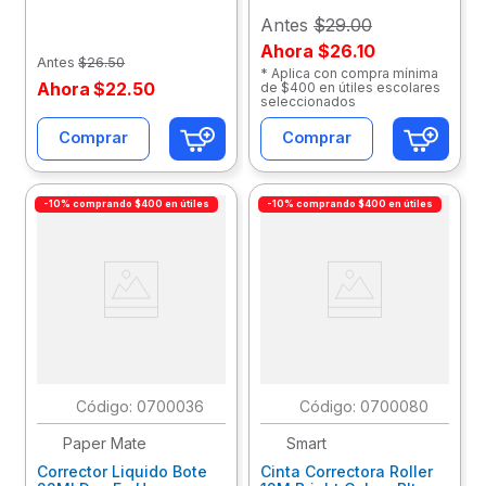
Antes
$29.00
Ahora
$26.10
Antes
$
26
.
50
* Aplica con compra mínima
Ahora
$
22
.
50
de $400 en útiles escolares
seleccionados
Comprar
Comprar
-10% comprando $400 en útiles
-10% comprando $400 en útiles
:
0700036
:
0700080
Paper Mate
Smart
Corrector Liquido Bote
Cinta Correctora Roller