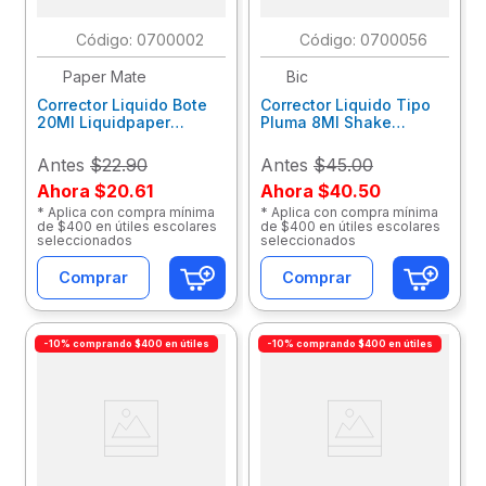
:
0700002
:
0700056
Paper Mate
Bic
Corrector Liquido Bote
Corrector Liquido Tipo
20Ml Liquidpaper
Pluma 8Ml Shake
Las1317553
Nsqueeze Blt
070330506947
Antes
$22.90
Antes
$45.00
Ahora
$20.61
Ahora
$40.50
* Aplica con compra mínima
* Aplica con compra mínima
de $400 en útiles escolares
de $400 en útiles escolares
seleccionados
seleccionados
Comprar
Comprar
-10% comprando $400 en útiles
-10% comprando $400 en útiles