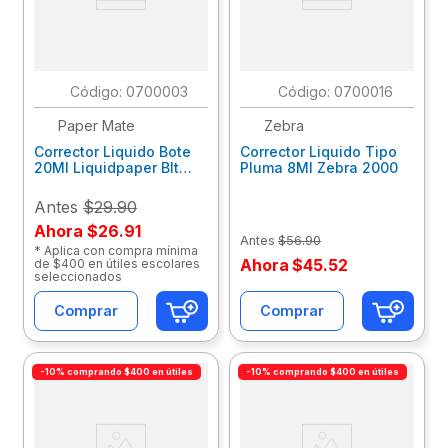
:
0700003
:
0700016
Paper Mate
Zebra
Corrector Liquido Bote
Corrector Liquido Tipo
20Ml Liquidpaper Blt
Pluma 8Ml Zebra 2000
Las1317568
Antes
$29.90
Ahora
$26.91
Antes
$
56
.
90
* Aplica con compra mínima
Ahora
$
45
.
52
de $400 en útiles escolares
seleccionados
Comprar
Comprar
-10% comprando $400 en útiles
-10% comprando $400 en útiles