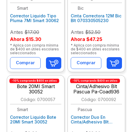
Smart
Bic
10
.
lapiz
Corrector Liquido Tipo
Cinta Correctora 12M Bic
Pluma 7Ml Smart 30062
Blt 070330505230
Antes
$17.00
Antes
$52.50
Ahora
$15.30
Ahora
$47.25
* Aplica con compra mínima
* Aplica con compra mínima
de $400 en útiles escolares
de $400 en útiles escolares
seleccionados
seleccionados
Comprar
Comprar
-10% comprando $400 en útiles
-10% comprando $400 en útiles
:
0700057
:
0700092
Smart
Pascua
Corrector Liquido Bote
Corrector Duo En
20Ml Smart 30052
Cinta/Adhesivo Blt
Pascua Pa-Coad936