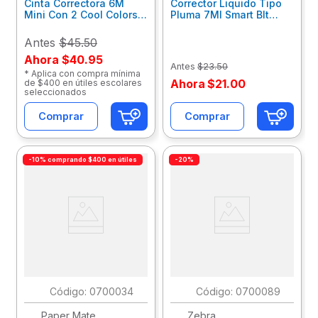
Cinta Correctora 6M
Corrector Liquido Tipo
Mini Con 2 Cool Colors
Pluma 7Ml Smart Blt
30080
30061
Antes
$45.50
Ahora
$40.95
Antes
$
23
.
50
* Aplica con compra mínima
Ahora
$
21
.
00
de $400 en útiles escolares
seleccionados
Comprar
Comprar
-10% comprando $400 en útiles
-20%
:
0700034
:
0700089
Paper Mate
Zebra