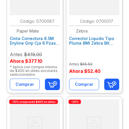
:
0700087
:
0700017
Paper Mate
Zebra
Cinta Correctora 8.5M
Corrector Liquido Tipo
Dryline Grip Cja 6 Pzas
Pluma 8Ml Zebra Blt
M17400110308
2010
Antes
$419.00
Ahora
$377.10
Antes
$
65
.
50
* Aplica con compra mínima
Ahora
$
52
.
40
de $400 en útiles escolares
seleccionados
Comprar
Comprar
-10% comprando $400 en útiles
-20%