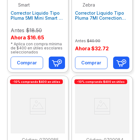
Smart
Zebra
Corrector Liquido Tipo
Corrector Liquido Tipo
Pluma 5Ml Mini Smart Blt
Pluma 7Ml Correction
30067
Pen Blt 2213-16
Antes
$18.50
Ahora
$16.65
Antes
$
40
.
90
* Aplica con compra mínima
Ahora
$
32
.
72
de $400 en útiles escolares
seleccionados
Comprar
Comprar
-10% comprando $400 en útiles
-10% comprando $400 en útiles
:
0700085
:
0700084