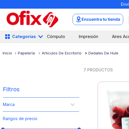
Enví
TÉRMINOS MÁS BUSCADOS
1
.
mochilas
Encuentra tu tienda
2
.
libretas
3
.
cuaderno
Categorías
Cómputo
Impresión
Aires Ac
4
.
cuadernos
Papelería
Articulos De Escritorio
Dedales De Hule
5
.
colores
6
.
boligrafo
7
PRODUCTOS
7
.
escritorio
8
.
sacapuntas
Filtros
9
.
escolar
Marca
10
.
lapiz
Aguila
Rangos de precio