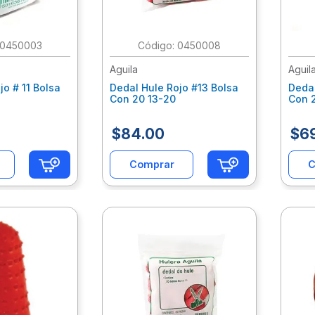
10
.
lapiz
0450003
:
0450008
Aguila
Aguil
jo # 11 Bolsa
Dedal Hule Rojo #13 Bolsa
Dedal
Con 20 13-20
Con 
$
84
.
00
$
6
Comprar
C