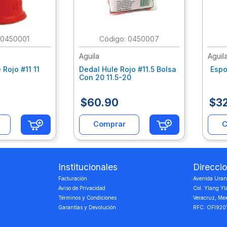
:
0450001
:
0450007
Aguila
Aguil
 Rojo #11 11
Dedal Hule Rojo #11.5 Bolsa
Espo
Con 20 11.5-20
$
60
.
90
$
3
Comprar
C
Institucionales
Direcci
Facturación
Avenida Urano
Aviso de Privacidad
Col. Ylang Yl
Términos y Condiciones
Veracruz, Me
Garantías y Devolución
RFC: OFI920
‎ ‎
‎ ‎