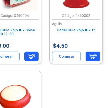
:
0450004
:
0450002
a
Aguila
 Hule Rojo #12 Bolsa
Dedal Hule Rojo #12 12
20 12-20
9
.
00
$
4
.
50
omprar
Comprar