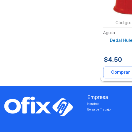
Aguila
Dedal Hule
$
4
.
50
Comprar
Empresa
Nosotros
Bolsa de Trabajo
‎ ‎