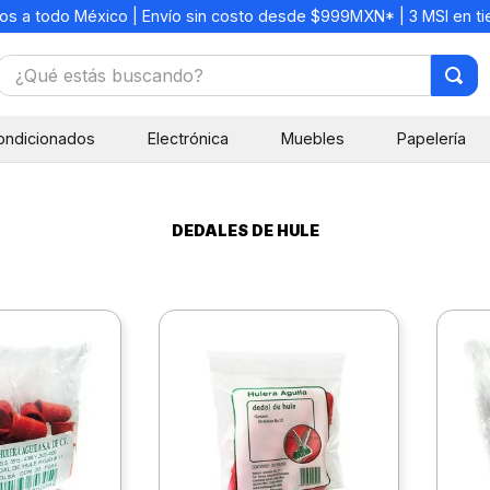
os a todo México | Envío sin costo desde $999MXN* | 3 MSI en t
¿Qué estás buscando?
TÉRMINOS MÁS BUSCADOS
ondicionados
Electrónica
Muebles
Papelería
1
.
mochilas
2
.
libretas
3
.
cuaderno
DEDALES DE HULE
4
.
cuadernos
5
.
colores
6
.
boligrafo
7
.
escritorio
8
.
sacapuntas
9
.
escolar