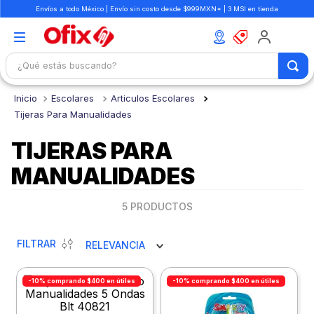
Envíos a todo México | Envío sin costo desde $999MXN* | 3 MSI en tienda
¿Qué estás buscando?
TÉRMINOS MÁS BUSCADOS
Escolares
Articulos Escolares
1
.
mochilas
Tijeras Para Manualidades
2
.
libretas
TIJERAS PARA
3
.
cuaderno
MANUALIDADES
4
.
cuadernos
5
PRODUCTOS
5
.
colores
6
.
boligrafo
FILTRAR
RELEVANCIA
7
.
escritorio
-10% comprando $400 en útiles
-10% comprando $400 en útiles
8
.
sacapuntas
9
.
escolar