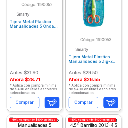
:
1190052
10
.
lapiz
Smarty
Tijera Metal Plastico
Manualidades 5 Ondas
Blt 40821
:
1190053
Smarty
Tijera Metal Plastico
Manualidades 5 Zig-Zag
Blt 40820
Antes
$31.90
Antes
$29.50
Ahora
$28.71
Ahora
$26.55
* Aplica con compra mínima
* Aplica con compra mínima
de $400 en útiles escolares
de $400 en útiles escolares
seleccionados
seleccionados
Comprar
Comprar
-10% comprando $400 en útiles
-10% comprando $400 en útiles