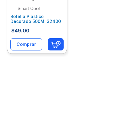
Smart Cool
10
.
lapiz
Botella Plastico
Decorado 500Ml 32400
$
49
.
00
Comprar