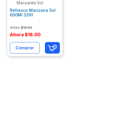
Manzanita Sol
10
.
escolar
Refresco Manzana Sol
600Ml 3391
Antes
$
18
.
50
Ahora
$
18
.
00
Comprar