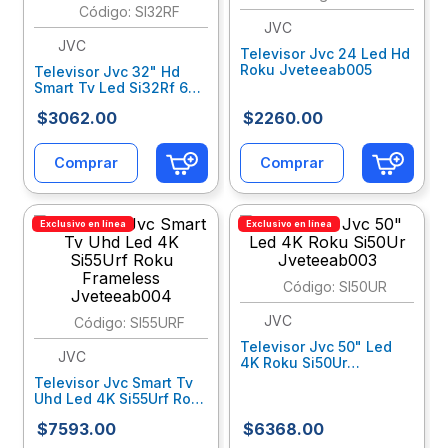
:
SI32RF
JVC
10
.
lapiz
JVC
Televisor Jvc 24 Led Hd
Roku Jveteeab005
Televisor Jvc 32" Hd
Smart Tv Led Si32Rf 60
Hz Roku Tv Jveteeab001
$
3062
.
00
$
2260
.
00
Comprar
Comprar
Exclusivo en línea
Exclusivo en línea
:
SI50UR
JVC
:
SI55URF
Televisor Jvc 50" Led
JVC
4K Roku Si50Ur
Jveteeab003
Televisor Jvc Smart Tv
Uhd Led 4K Si55Urf Roku
Frameless Jveteeab004
$
7593
.
00
$
6368
.
00