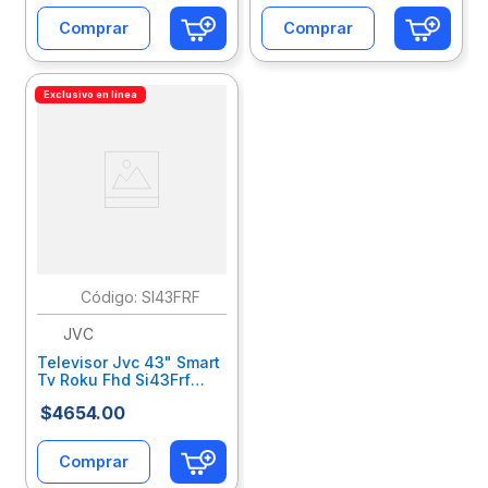
Comprar
Comprar
Exclusivo en línea
:
SI43FRF
JVC
Televisor Jvc 43" Smart
Tv Roku Fhd Si43Frf
Frameless Jveteeab002
$
4654
.
00
Comprar