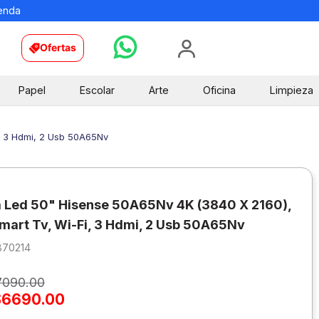
ienda
Ofertas
Papel
Escolar
Arte
Oficina
Limpieza
i, 3 Hdmi, 2 Usb 50A65Nv
a Led 50" Hisense 50A65Nv 4K (3840 X 2160),
mart Tv, Wi-Fi, 3 Hdmi, 2 Usb 50A65Nv
870214
7090
.
00
$
6690
.
00