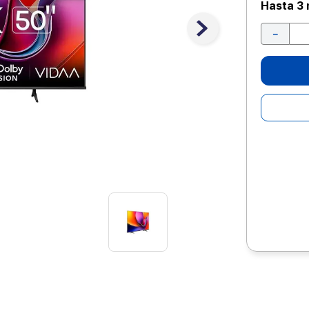
10
.
escolar
Hasta
3 
－