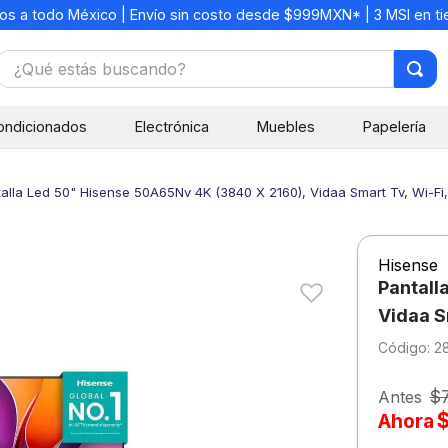
os a todo México | Envío sin costo desde $999MXN* | 3 MSI en t
¿Qué estás buscando?
TÉRMINOS MÁS BUSCADOS
ondicionados
Electrónica
Muebles
Papelería
1
.
mochilas
2
.
libretas
alla Led 50" Hisense 50A65Nv 4K (3840 X 2160), Vidaa Smart Tv, Wi-F
3
.
cuaderno
4
.
cuadernos
Hisense
5
.
colores
Pantall
6
.
boligrafo
Vidaa S
:
2
7
.
escritorio
8
.
sacapuntas
$
Antes
Ahora
9
.
lapiz