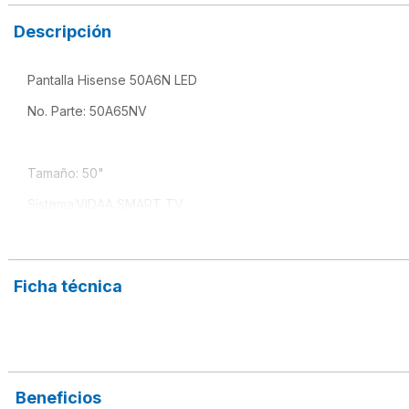
Descripción
Pantalla Hisense 50A6N LED 
No. Parte: 50A65NV
Tamaño: 50"
Sistema:VIDAA SMART TV 
Resolución: 4K (3840 x 2160)
Frecuencia: 60Hz
Ficha técnica
Brillo: 300 nits.
Conectividad: 3 HDMI,  2 USB 2.0
Beneficios