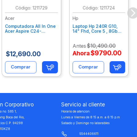
:
1211729
:
1211724
Acer
Hp
Computadora All In One
Laptop Hp 240R G10,
Acer Aspire C24-
14" Fhd, Core 5 , 8Gb
C242Nl, Ci3-1305U, 8Gb
Ram, 512Gb Ssd, Win11
Ram, 512Gb Ssd, 24"
Home B77C3Lt
$
10
,
490
.
00
Antes
Fhd, Win 11 Home
Dq.Bmjal.002
$
9790
.
00
Ahora
$
12
,
690
.
00
Comprar
Comprar
on Corporativo
Servicio al cliente
 no. 585 1,
Horario de atencion:
ang Boca del Rio,
Lunes a Viernes de 8:15 a.m. a 6:15 p.m
xico C.P. 94298
Sabado y Domingo no laborables
113KZ8
5544406611