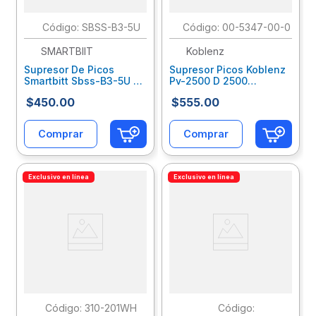
:
SBSS-B3-5U
:
00-5347-00-0
SMARTBIIT
Koblenz
Supresor De Picos
Supresor Picos Koblenz
Smartbitt Sbss-B3-5U 3
Pv-2500 D 2500
Contactos Y 5 Puertos
Va/2000W 6 Contactos
$
450
.
00
$
555
.
00
Usb Swereuab029
Desconexión Automática
Con Alto O Bajo Vo
Kbcsupab005
Comprar
Comprar
Exclusivo en línea
Exclusivo en línea
:
310-201WH
: