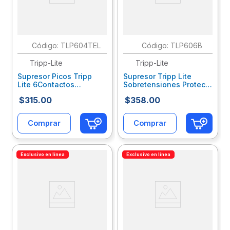
:
TLP604TEL
:
TLP606B
Tripp-Lite
Tripp-Lite
Supresor Picos Tripp
Supresor Tripp Lite
Lite 6Contactos
Sobretensiones Protect
870Joules Rj11
6 Tomacorrientes Cable
$
315
.
00
$
358
.
00
Trvsupab014
1.83M 790 Joules Color
Negro Trvsupab029
Comprar
Comprar
Exclusivo en línea
Exclusivo en línea