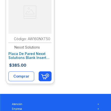
:
AW160NXT50
Nexxt Solutions
Placa De Pared Nexxt
Solutions Blank Insert
Blanco 100 Piezas
$
385
.
00
Nscconab007
Comprar
Atención
+
Empresa
+