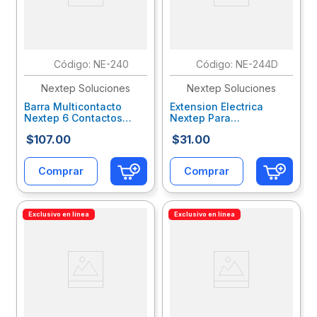
:
NE-240
:
NE-244D
Nextep Soluciones
Nextep Soluciones
Barra Multicontacto
Extension Electrica
Nextep 6 Contactos
Nextep Para
Aterrizados Supresor
Casa/Oficina 16 Awg 2M
$
107
.
00
$
31
.
00
490J Cable 50 Cm
Clavija Plana Blanca
16Awg Nxcsupab001
Nxcextab001
Comprar
Comprar
Exclusivo en línea
Exclusivo en línea