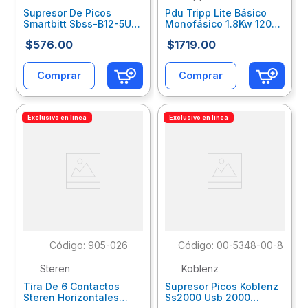
Supresor De Picos
Pdu Tripp Lite Básico
Smartbitt Sbss-B12-5U
Monofásico 1.8Kw 120V
12 Contactos Y 5
1U Rack Trvsupab001
$
576
.
00
$
1719
.
00
Puertos Usb
Swereuab028
Comprar
Comprar
Exclusivo en línea
Exclusivo en línea
:
905-026
:
00-5348-00-8
Steren
Koblenz
Tira De 6 Contactos
Supresor Picos Koblenz
Steren Horizontales
Ss2000 Usb 2000