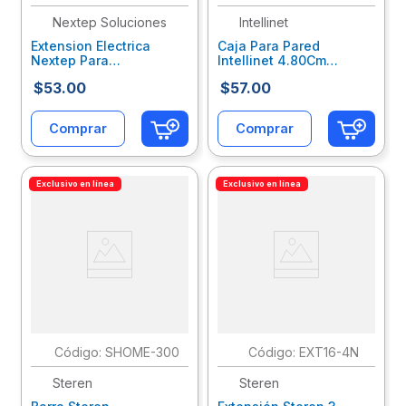
Nextep Soluciones
Intellinet
Extension Electrica
Caja Para Pared
Nextep Para
Intellinet 4.80Cm
Casa/Oficina 16 Awg 5M
Profundidad Color
$
53
.
00
$
57
.
00
Clavija Plana Blanca
Blanco Itccapab001
Nxcextab003
Comprar
Comprar
Exclusivo en línea
Exclusivo en línea
:
SHOME-300
:
EXT16-4N
Steren
Steren