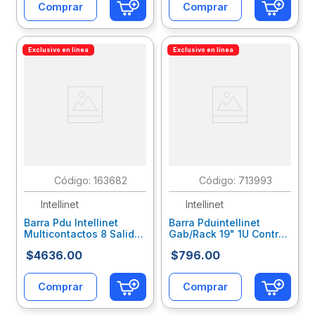
Comprar
Comprar
Exclusivo en línea
Exclusivo en línea
:
163682
:
713993
Intellinet
Intellinet
Barra Pdu Intellinet
Barra Pduintellinet
Multicontactos 8 Salidas
Gab/Rack 19" 1U Contra
Montaje En Rack 19"
Sobrecarga On/Off 8
$
4636
.
00
$
796
.
00
Color Negro
Contactos Itcpduab002
Itcpduab006
Comprar
Comprar