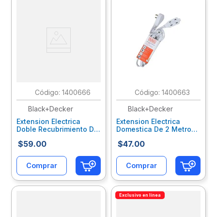
:
1400666
:
1400663
Black+Decker
Black+Decker
Extension Electrica
Extension Electrica
Doble Recubrimiento De
Domestica De 2 Metros
3 Metros Black+Decker
Black+Decker
$
59
.
00
$
47
.
00
Bdxeemtnec3
Bdxeemtwec2
Comprar
Comprar
Exclusivo en línea