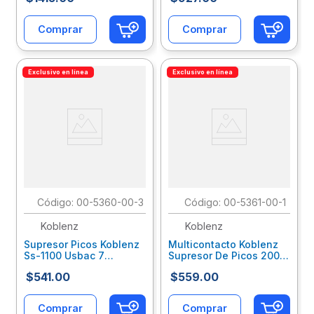
Negro Mncdioab001
Itcpduab001
Comprar
Comprar
Exclusivo en línea
Exclusivo en línea
:
00-5360-00-3
:
00-5361-00-1
Koblenz
Koblenz
Supresor Picos Koblenz
Multicontacto Koblenz
Ss-1100 Usbac 7
Supresor De Picos 2000
Contactos 2 Puertos Usb
Joules 6 Contactos
$
541
.
00
$
559
.
00
1100J Kbcsupab007
Giratorios 1 Led 1
Puertos Usb A
Kbcsupab008
Comprar
Comprar