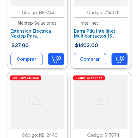
:
NE-244T
:
714075
Nextep Soluciones
Intellinet
Extension Electrica
Barra Pdu Intellinet
Nextep Para
Multicontactos 15
Casa/Oficina 16Awg 3M
Montaje 2U Rack 19"
$
37
.
00
$
1403
.
00
Clavija Plana Blanca
Enchufes Tipo Eu (Nema
Nxcextab002
5) Itcpduab004
Comprar
Comprar
Exclusivo en línea
Exclusivo en línea
:
NE-244C
:
517874