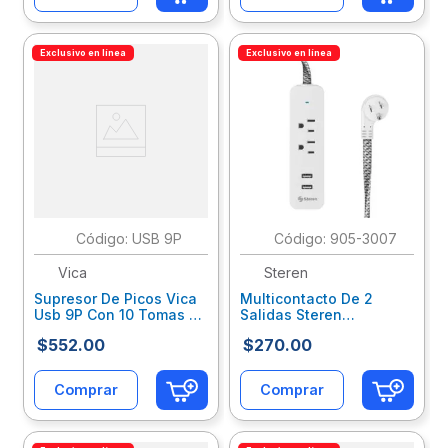
Exclusivo en línea
Exclusivo en línea
:
USB 9P
:
905-3007
Vica
Steren
Supresor De Picos Vica
Multicontacto De 2
Usb 9P Con 10 Tomas 3
Salidas Steren
Puertos Usb Y 1 Toma
Horizontales Y Doble
$
552
.
00
$
270
.
00
Tipo C Vbereuab048
Cargador Usb
Sqcaccac015
Comprar
Comprar