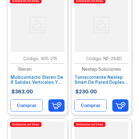
Exclusivo en línea
Exclusivo en línea
:
905-215
:
NE-264D
Steren
Nextep Soluciones
Multicontacto Steren De
Tomacorriente Nextep
6 Salidas Verticales Y
Smart De Pared Dúplex +
Cable Extra Largo Color
Cargador Usb Control
$
363
.
00
$
230
.
00
Negro Sqcadaab025
Wi-Fi Nxeconab003
Comprar
Comprar
Exclusivo en línea
Exclusivo en línea