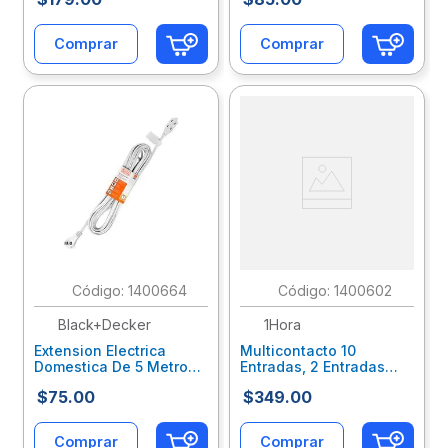
Bdxeemtnec5
Comprar
Comprar
:
1400664
:
1400602
Black+Decker
1Hora
Extension Electrica
Multicontacto 10
Domestica De 5 Metros
Entradas, 2 Entradas
Black+Decker
Usb-A, 1 Entrada Usb-C,
$
75
.
00
$
349
.
00
Bdxeemtwec5
Con Interruptor 16Awg,
Cable 1.5 M, Blanco
Mct002
Comprar
Comprar