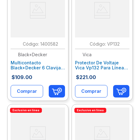
:
1400582
:
VP132
Black+Decker
Vica
Multicontacto
Protector De Voltaje
Black+Decker 6 Clavijas
Vica Vp132 Para Línea
Bdxeemttap3
Blanca 2500Va 1800W
$
109
.
00
$
221
.
00
Vbesupab001
Comprar
Comprar
Exclusivo en línea
Exclusivo en línea