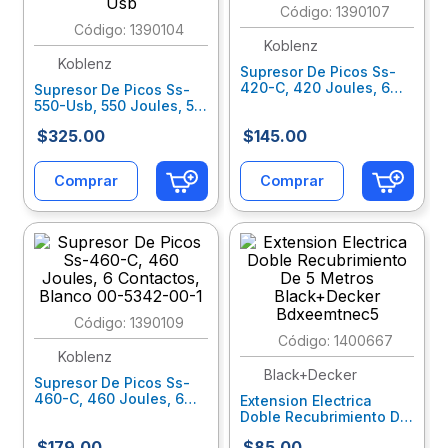
:
1390107
:
1390104
10
.
lapiz
Koblenz
Koblenz
Supresor De Picos Ss-
420-C, 420 Joules, 6
Supresor De Picos Ss-
Contactos, Gris 00-
550-Usb, 550 Joules, 5
5340-00-5
Contactos , 2 Usb 2.1A
$
325
.
00
$
145
.
00
Ss-550-Usb
Comprar
Comprar
:
1390109
:
1400667
Koblenz
Black+Decker
Supresor De Picos Ss-
460-C, 460 Joules, 6
Extension Electrica
Contactos, Blanco 00-
Doble Recubrimiento De
5342-00-1
5 Metros Black+Decker
$
179
.
00
$
85
.
00