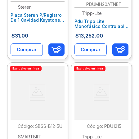
PDUMH20ATNET
Steren
Tripp-Lite
Placa Steren P/Registro
De 1 Cavidad Keystone
Pdu Tripp Lite
Cat5 Y 6 Sqcplaab002
Monofásico Controlable
Switch Transferencia
$
31
.
00
$
13
,
252
.
00
Automática 1.9Kw
Entradas 15-20P/5-20P
12 Trvsupab060
Comprar
Comprar
Exclusivo en línea
Exclusivo en línea
:
SBSS-B12-5U
:
PDU1215
SMARTBIIT
Tripp-Lite