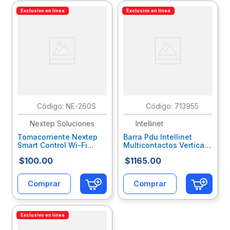
Exclusivo en línea
Exclusivo en línea
:
NE-260S
:
713955
Nextep Soluciones
Intellinet
Tomacorriente Nextep
Barra Pdu Intellinet
Smart Control Wi-Fi
Multicontactos Vertical
Nxeconab001
12 Salidas Tipo Nema
$
100
.
00
$
1165
.
00
Itcpduab003
Comprar
Comprar
Exclusivo en línea