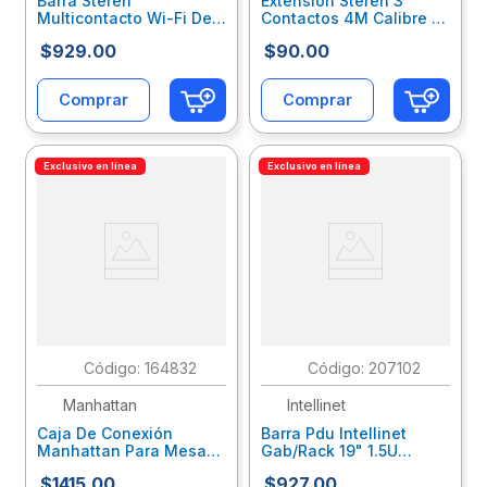
Barra Steren
Extensión Steren 3
Multicontacto Wi-Fi De
Contactos 4M Calibre 16
4 Salidas Horizontales Y
Color Negro
$
929
.
00
$
90
.
00
Triple Cargador Usb
Sqcaccac035
Color Blanco
Sqcadaab015
Comprar
Comprar
Exclusivo en línea
Exclusivo en línea
:
164832
:
207102
Manhattan
Intellinet
Caja De Conexión
Barra Pdu Intellinet
Manhattan Para Mesa
Gab/Rack 19" 1.5U
C/Enchufe
Supresor De Picos
$
1415
.
00
$
927
.
00
Usb/Hdmi/Vga Color
On/Off 7 Contactos