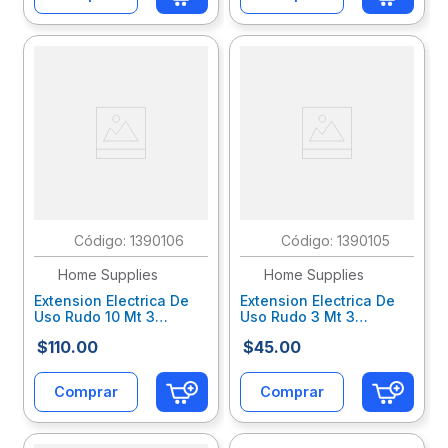
:
1390106
:
1390105
Home Supplies
Home Supplies
Extension Electrica De
Extension Electrica De
Uso Rudo 10 Mt 3
Uso Rudo 3 Mt 3
Entradas Naranja Hhs-
Entradas Naranja Hhs-
$
110
.
00
$
45
.
00
Xn11
Xn3
Comprar
Comprar