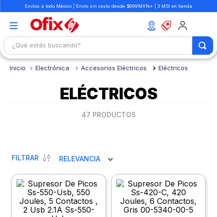
Envíos a todo México | Envío sin costo desde $999MXN* | 3 MSI en tienda
¿Qué estás buscando?
TÉRMINOS MÁS BUSCADOS
Electrónica
Accesorios Eléctricos
Eléctricos
1
.
mochilas
ELÉCTRICOS
2
.
libretas
3
.
cuaderno
47
PRODUCTOS
4
.
cuadernos
5
.
colores
FILTRAR
RELEVANCIA
6
.
boligrafo
7
.
escritorio
8
.
sacapuntas
9
.
escolar