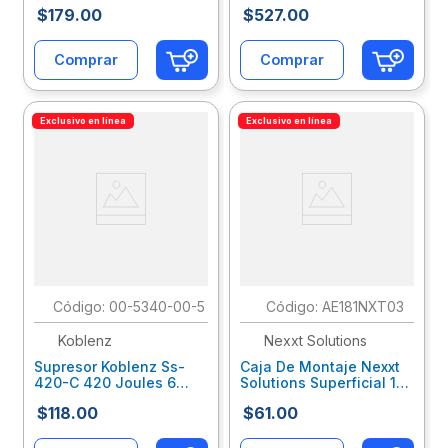
C/Switch Rl
Joules 6 Contactos 2
$
179
.
00
$
527
.
00
Sqcadaab030
Puertos Usb
Kbcsupab004
Comprar
Comprar
Exclusivo en línea
Exclusivo en línea
:
00-5340-00-5
:
AE181NXT03
Koblenz
Nexxt Solutions
Supresor Koblenz Ss-
Caja De Montaje Nexxt
420-C 420 Joules 6
Solutions Superficial 1
Contactos Aterrizados
Puerto Rj45 Cat5E
$
118
.
00
$
61
.
00
Switch On/Off
Blanco Nscaccaf001
Kbcsupab001