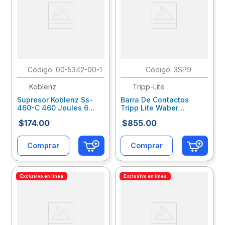
:
00-5342-00-1
:
3SP9
Koblenz
Tripp-Lite
Supresor Koblenz Ss-
Barra De Contactos
460-C 460 Joules 6
Tripp Lite Waber
Contactos Aterrizados
Industrial 3
$
174
.
00
$
855
.
00
Switch On/Off
Tomacorrientes 2.74M
Kbcsupab002
Clavija Nema 5-15P
Protector D Trvbarab013
Comprar
Comprar
Exclusivo en línea
Exclusivo en línea