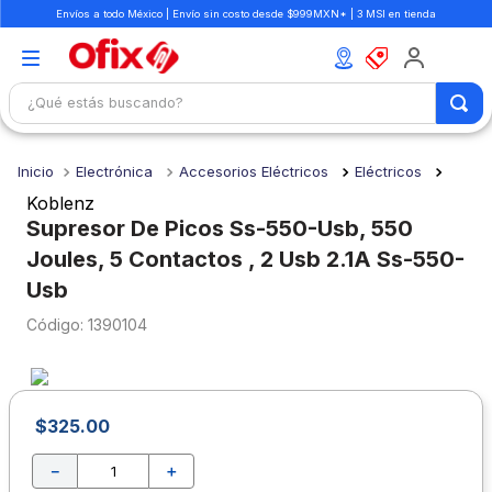
Envíos a todo México | Envío sin costo desde $999MXN* | 3 MSI en tienda
¿Qué estás buscando?
TÉRMINOS MÁS BUSCADOS
Electrónica
Accesorios Eléctricos
Eléctricos
1
.
mochilas
Koblenz
2
.
libretas
Supresor De Picos Ss-550-Usb, 550
Joules, 5 Contactos , 2 Usb 2.1A Ss-550-
3
.
cuaderno
Usb
4
.
colores
:
1390104
5
.
cuadernos
6
.
boligrafo
7
.
escolar
$
325
.
00
8
.
sacapuntas
－
＋
9
.
lapiz