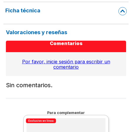
Entrada de Voltaje 120V

Frecuencia de entrada 60 Hz

Ficha técnica
Longitud de cable 0.45 cm

Protección:

Clasificación de energía de sobrecarga: 550 Joules

Valoraciones y reseñas
Switch: On / Off  Iluminado con reset

Garantía del supresor de picos 1 año

Comentarios
Certificaciones: NOM-001-SCFI-1993
Por favor, inicie sesión para escribir un
comentario
Sin comentarios.
Para complementar
Exclusivo en línea