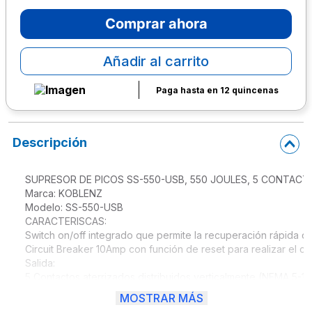
10
.
escritorio
Comprar ahora
Añadir al carrito
Paga hasta en 12 quincenas
Descripción
SUPRESOR DE PICOS SS-550-USB, 550 JOULES, 5 CONTACTOS 
Marca: KOBLENZ

Modelo: SS-550-USB

CARACTERISCAS:

Switch on/off integrado que permite la recuperación rápida 
Circuit Breaker 10Amp con función de reset para realizar el c
Salida:

5 Contactos aterrizados distribuidos verticalmente (NEMA 5-15R
2 Puerto  USB para carga 2.1A a 5 Vcc

MOSTRAR MÁS
Entrada:
