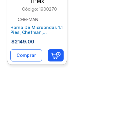
:
1900270
10
.
escritorio
CHEFMAN
Horno De Microondas 1.1
Pies, Chefman,
Negro/Acero Rj55-Ss-11-
$
2149
.
00
Mx
Comprar