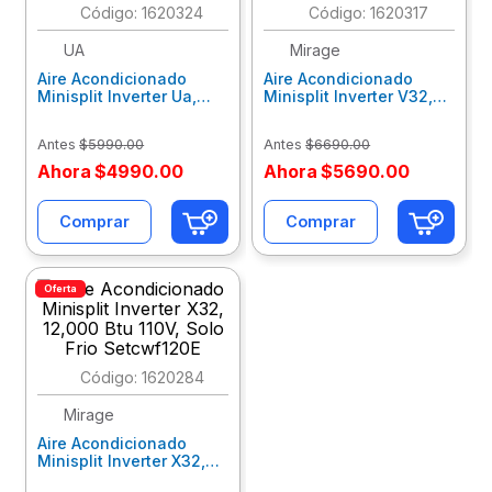
:
1620324
:
1620317
10
.
escritorio
UA
Mirage
Aire Acondicionado
Aire Acondicionado
Minisplit Inverter Ua,
Minisplit Inverter V32,
12,000Btus 110V, Solo
12,000 Btu 110V, Solo
Frio Uawc12-Ad6C6/5
Frio Setcvf120E
Antes
$
5990
.
00
Antes
$
6690
.
00
Ahora
$
4990
.
00
Ahora
$
5690
.
00
Comprar
Comprar
Oferta
:
1620284
Mirage
Aire Acondicionado
Minisplit Inverter X32,
12,000 Btu 110V, Solo