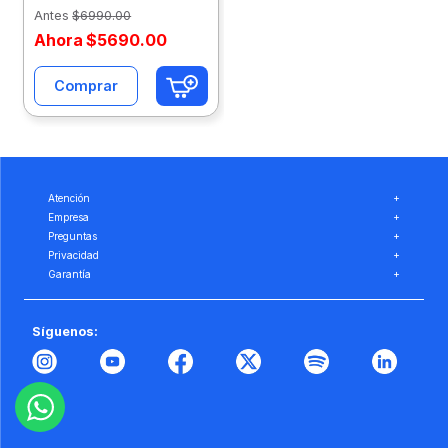
Frio Setcwf120E
Antes
$
6990
.
00
Ahora
$
5690
.
00
Comprar
Atención
+
Empresa
+
Preguntas
+
Privacidad
+
Garantía
+
Síguenos: