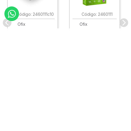
:
2460111c10
:
2460111
Ofix
Ofix
Papel Ofix Ecologico
Papel Ofix Ecologico
Carta Blanco 37K
Carta Blanco 37K
Caja 10 Paquetes Cta
C/500Hjs Cta Eco-
Eco-Ofix
Ofix
Antes
$
718
.
00
Ahora
$
695
.
00
$
78
.
90
Comprar
Comprar
Atención
+
Empresa
+
Preguntas
+
Privacidad
+
Garantía
+