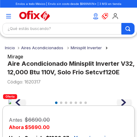
Envíos a todo México | Envío sin costo desde $999MXN* | 3 MSI en tienda
¿Qué estás buscando?
TÉRMINOS MÁS BUSCADOS
Aires Acondicionados
Minisplit Inverter
1
.
mochilas
Mirage
2
.
libretas
Aire Acondicionado Minisplit Inverter V32,
12,000 Btu 110V, Solo Frio Setcvf120E
3
.
cuaderno
:
1620317
4
.
cuadernos
5
.
colores
Oferta
6
.
boligrafo
7
.
escritorio
$
6690
.
00
Antes
8
.
sacapuntas
Ahora
$
5690
.
00
9
.
lapiz