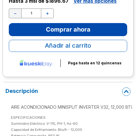
Hasta
3 msi de $1896.67
Ver más opciones
10
.
escolar
－
＋
Comprar ahora
Añadir al carrito
Paga hasta en 12 quincenas
Descripción
AIRE ACONDICIONADO MINISPLIT INVERTER V32, 12,000 BTU 
ESPECIFICACIONES:

Suministro Eléctrico: V-115, PH-1, Hz-60

Capacidad de Enfriamiento: Btu/h - 12,000

Potencia Consumida: 950 W
