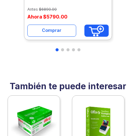
Uawh12-Ad6C6/5
Antes
$
6890
.
00
Ahora
$
5790
.
00
Comprar
También te puede interesar