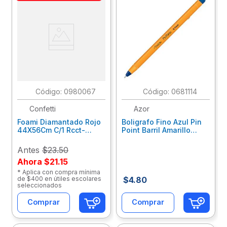
:
0980067
:
0681114
Confetti
Azor
Foami Diamantado Rojo
Boligrafo Fino Azul Pin
44X56Cm C/1 Rcct-
Point Barril Amarillo
Diam-144
301.6820Az
Antes
$23.50
Ahora
$21.15
* Aplica con compra mínima
de $400 en útiles escolares
$
4
.
80
seleccionados
Comprar
Comprar