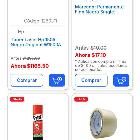
Marcador Permanente
Fino Negro Single
Sharpie 2102504
:
1280311
Hp
Toner Laser Hp 150A
Negro Original W1500A
Antes
$19.00
Ahora
$17.10
Antes
$
1295
.
00
* Aplica con compra mínima
Ahora
$
1165
.
50
de $400 en útiles escolares
seleccionados
Comprar
Comprar
Oferta
-20%