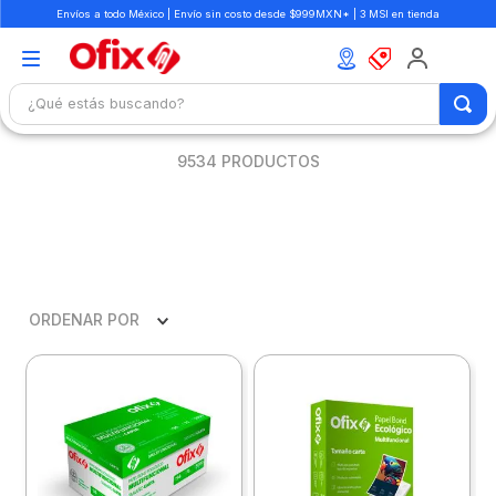
Envíos a todo México | Envío sin costo desde $999MXN* | 3 MSI en tienda
¿Qué estás buscando?
TÉRMINOS MÁS BUSCADOS
9534
PRODUCTOS
1
.
mochilas
2
.
libretas
3
.
cuaderno
4
.
cuadernos
ORDENAR POR
5
.
colores
6
.
boligrafo
7
.
escritorio
8
.
sacapuntas
9
.
escolar