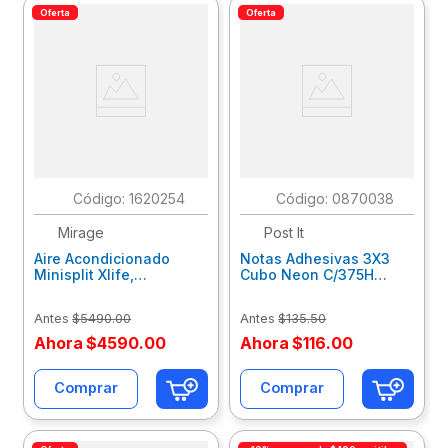
Oferta
Oferta
:
1620254
:
0870038
Mirage
Post It
Aire Acondicionado
Notas Adhesivas 3X3
Minisplit Xlife,
Cubo Neon C/375H
12,000Btus 110V, Solo
70005251999
Frio Setclf120J/H
Antes
$
5490
.
00
Antes
$
135
.
50
Ahora
$
4590
.
00
Ahora
$
116
.
00
Comprar
Comprar