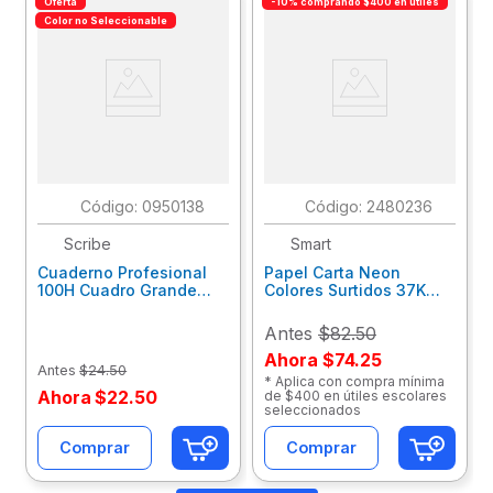
Oferta
-10% comprando $400 en útiles
Color no Seleccionable
:
0950138
:
2480236
Scribe
Smart
Cuaderno Profesional
Papel Carta Neon
100H Cuadro Grande
Colores Surtidos 37K
Escolar 1087973
C/100Hjs 60213
Antes
$82.50
Ahora
$74.25
Antes
$
24
.
50
* Aplica con compra mínima
Ahora
$
22
.
50
de $400 en útiles escolares
seleccionados
Comprar
Comprar