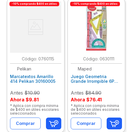
-10% comprando $400 en útiles
-10% comprando $400 en útiles
:
0760115
:
0630111
Pelikan
Maped
Marcatextos Amarillo
Juego Geometria
414 Pelikan 30160005
Grande Irrompible 6P
Maiz Blt 981875
Antes
$10.90
Antes
$84.90
Ahora
$9.81
Ahora
$76.41
* Aplica con compra mínima
* Aplica con compra mínima
de $400 en útiles escolares
de $400 en útiles escolares
seleccionados
seleccionados
Comprar
Comprar