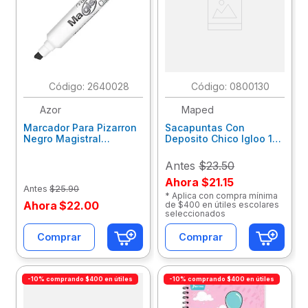
:
2640028
:
0800130
Azor
Maped
Marcador Para Pizarron
Sacapuntas Con
Negro Magistral
Deposito Chico Igloo 1
301.83401
Orificio Blt Con 2 Pzas
634754Zm
Antes
$23.50
Ahora
$21.15
Antes
$
25
.
90
* Aplica con compra mínima
Ahora
$
22
.
00
de $400 en útiles escolares
seleccionados
Comprar
Comprar
-10% comprando $400 en útiles
-10% comprando $400 en útiles