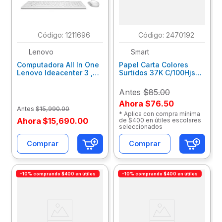
:
1211696
:
2470192
Lenovo
Smart
Computadora All In One
Papel Carta Colores
Lenovo Ideacenter 3 ,
Surtidos 37K C/100Hjs
Ryzen 7-7730U, 16Gb
60218
Ram, 512Gb Ssd, 23.8"
Antes
$85.00
Fhd, Win11 Home
Ahora
$76.50
F0G1014Nld
Antes
$
15
,
990
.
00
* Aplica con compra mínima
Ahora
$
15
,
690
.
00
de $400 en útiles escolares
seleccionados
Comprar
Comprar
-10% comprando $400 en útiles
-10% comprando $400 en útiles