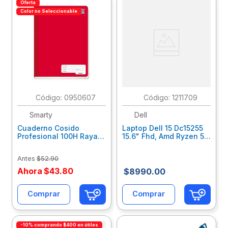
Oferta
Color no Seleccionable
:
0950607
:
1211709
Smarty
Dell
Cuaderno Cosido
Laptop Dell 15 Dc15255
Profesional 100H Rayas
15.6" Fhd, Amd Ryzen 5-
Smarty Cosi 08030/
7520U, 8Gb Ram, 512Gb
20Smcoprra
Ssd, Win 11 Home Jmf3D
Antes
$
52
.
90
Ahora
$
43
.
80
$
8990
.
00
Comprar
Comprar
-10% comprando $400 en útiles