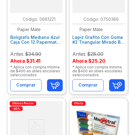
:
0681221
:
0750386
Paper Mate
Paper Mate
Boligrafo Mediano Azul
Lapiz Grafito Con Goma
Caja Con 12 Papermate
#2 Triangular Mirado Blt
2129424
Con 4 M10101943099
Antes
$34.90
Antes
$28.00
Ahora
$31.41
Ahora
$25.20
* Aplica con compra mínima
* Aplica con compra mínima
de $400 en útiles escolares
de $400 en útiles escolares
seleccionados
seleccionados
Comprar
Comprar
Últimas Piezas
Oferta
-40%