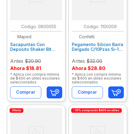
:
0800055
:
1100209
Maped
Confetti
Sacapuntas Con
Pegamento Silicon Barra
Deposito Shaker Blt
Delgado C/10Pzas Si-10
634753Zm
Pzas
Antes
$20.90
Antes
$32.00
Ahora
$18.81
Ahora
$28.80
* Aplica con compra mínima
* Aplica con compra mínima
de $400 en útiles escolares
de $400 en útiles escolares
seleccionados
seleccionados
Comprar
Comprar
Oferta
-10% comprando $400 en útiles