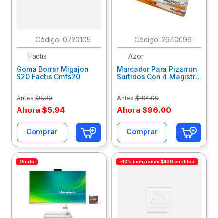
:
0720105
:
2640096
Factis
Azor
Goma Borrar Migajon
Marcador Para Pizarron
S20 Factis Cmfs20
Surtidos Con 4 Magistral
Didactico 301.8354
Antes
$
9
.
90
Antes
$
104
.
00
Ahora
$
5
.
94
Ahora
$
96
.
00
Comprar
Comprar
Oferta
-10% comprando $400 en útiles