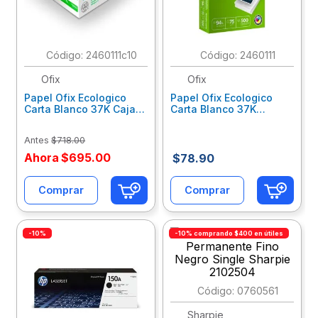
10
.
lapiz
:
2460111c10
:
2460111
Ofix
Ofix
Papel Ofix Ecologico
Papel Ofix Ecologico
Carta Blanco 37K Caja
Carta Blanco 37K
10 Paquetes Cta Eco-
C/500Hjs Cta Eco-Ofix
Ofix
Antes
$
718
.
00
Ahora
$
695
.
00
$
78
.
90
Comprar
Comprar
-10%
-10% comprando $400 en útiles
:
0760561
Sharpie