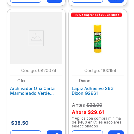
-10% comprando $400 en útiles
:
0820074
:
1100194
Ofix
Dixon
Archivador Ofix Carta
Lapiz Adhesivo 36G
Marmoleado Verde
Dixon G2961
P2311
Antes
$32.90
Ahora
$29.61
* Aplica con compra mínima
$
38
.
50
de $400 en útiles escolares
seleccionados