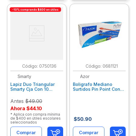
-10% comprando $400 en útiles
:
0750136
:
0681121
Smarty
Azor
Lapiz Duo Triangular
Boligrafo Mediano
Smarty Cja Con 10
Surtidos Pin Point Con
40306
12 301.6830Cs
Antes
$49.00
Ahora
$44.10
* Aplica con compra mínima
de $400 en útiles escolares
$
50
.
90
seleccionados
Comprar
Comprar