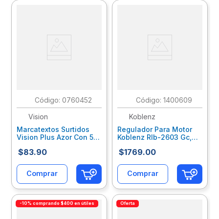
:
0760452
:
1400609
Vision
Koblenz
Marcatextos Surtidos
Regulador Para Motor
Vision Plus Azor Con 5
Koblenz Rlb-2603 Gc,
Piezas 301.2625
2600Va/1550W, 1
$
83
.
90
$
1769
.
00
Contacto 00-1521-00-4
Comprar
Comprar
-10% comprando $400 en útiles
Oferta