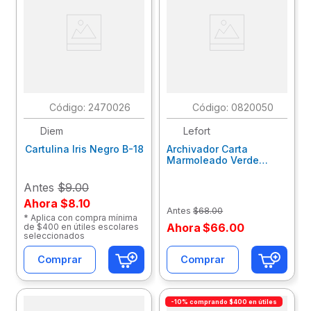
:
2470026
:
0820050
Diem
Lefort
Cartulina Iris Negro B-18
Archivador Carta
Marmoleado Verde
Lefort 304.0001O
Antes
$9.00
Ahora
$8.10
Antes
$
68
.
00
* Aplica con compra mínima
Ahora
$
66
.
00
de $400 en útiles escolares
seleccionados
Comprar
Comprar
-10% comprando $400 en útiles