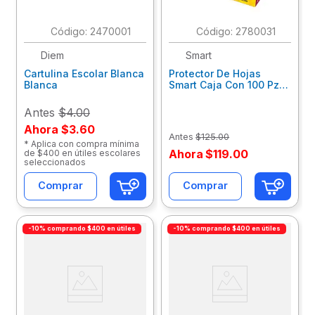
:
2470001
:
2780031
Diem
Smart
Cartulina Escolar Blanca
Protector De Hojas
Blanca
Smart Caja Con 100 Pzas
23602
Antes
$4.00
Ahora
$3.60
Antes
$
125
.
00
* Aplica con compra mínima
Ahora
$
119
.
00
de $400 en útiles escolares
seleccionados
Comprar
Comprar
-10% comprando $400 en útiles
-10% comprando $400 en útiles