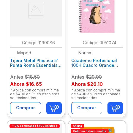
:
1190086
:
0951074
Maped
Norma
Tijera Metal Plastico 5"
Cuaderno Profesional
Punta Roma Essentials
100H Cuadro Grande
464255
Norma Basic 583150
Antes
$18.50
Antes
$29.00
Ahora
$16.65
Ahora
$26.10
* Aplica con compra mínima
* Aplica con compra mínima
de $400 en útiles escolares
de $400 en útiles escolares
seleccionados
seleccionados
Comprar
Comprar
-10% comprando $400 en útiles
Oferta
Color no Seleccionable