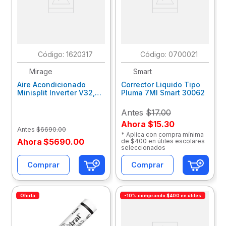
:
1620317
:
0700021
Mirage
Smart
Aire Acondicionado
Corrector Liquido Tipo
Minisplit Inverter V32,
Pluma 7Ml Smart 30062
12,000 Btu 110V, Solo
Frio Setcvf120E
Antes
$17.00
Ahora
$15.30
Antes
$
6690
.
00
* Aplica con compra mínima
Ahora
$
5690
.
00
de $400 en útiles escolares
seleccionados
Comprar
Comprar
Oferta
-10% comprando $400 en útiles