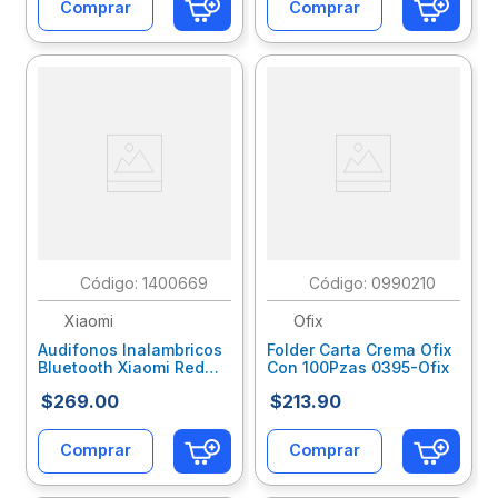
Comprar
Comprar
:
1400669
:
0990210
Xiaomi
Ofix
Audifonos Inalambricos
Folder Carta Crema Ofix
Bluetooth Xiaomi Redmi
Con 100Pzas 0395-Ofix
Buds 6 Play, Blanco
$
269
.
00
$
213
.
90
Redmi Buds 6 Play
Blanco
Comprar
Comprar