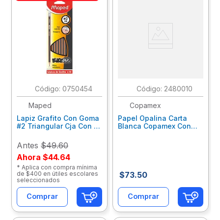
:
0750454
:
2480010
Maped
Copamex
Lapiz Grafito Con Goma
Papel Opalina Carta
#2 Triangular Cja Con 10
Blanca Copamex Con
Blackpeps 851762Zm
100Hjs A6007120011Aofc
Antes
$49.60
Ahora
$44.64
* Aplica con compra mínima
de $400 en útiles escolares
$
73
.
50
seleccionados
Comprar
Comprar