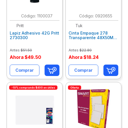
:
1100037
:
0920655
Pritt
Tuk
Lapiz Adhesivo 42G Pritt
Cinta Empaque 278
2730300
Transparente 48X50M
Tuk 257807
Antes
$
51
.
50
Antes
$
22
.
80
Ahora
$
49
.
50
Ahora
$
18
.
24
Comprar
Comprar
-10% comprando $400 en útiles
Oferta