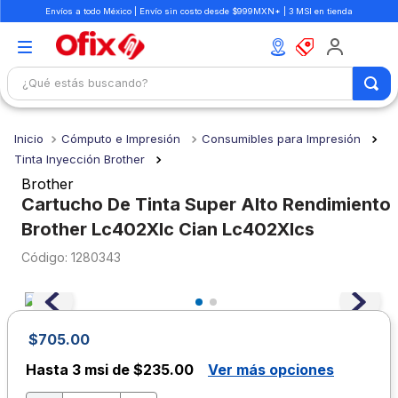
Envíos a todo México | Envío sin costo desde $999MXN* | 3 MSI en tienda
¿Qué estás buscando?
TÉRMINOS MÁS BUSCADOS
Cómputo e Impresión
Consumibles para Impresión
1
.
mochilas
Tinta Inyección Brother
2
.
libretas
Brother
Cartucho De Tinta Super Alto Rendimiento
3
.
cuaderno
Brother Lc402Xlc Cian Lc402Xlcs
4
.
cuadernos
:
1280343
5
.
colores
6
.
boligrafo
7
.
escolar
$
705
.
00
8
.
sacapuntas
Hasta
3 msi de $235.00
Ver más opciones
9
.
lapiz