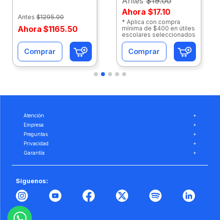
Antes
$19.00
Ahora
$17.10
Antes
$
1295
.
00
* Aplica con compra
Ahora
$
1165
.
50
mínima de $400 en útiles
escolares seleccionados
Comprar
Comprar
Atención
+
Empresa
+
Preguntas
+
Privacidad
+
Garantía
+
Síguenos: