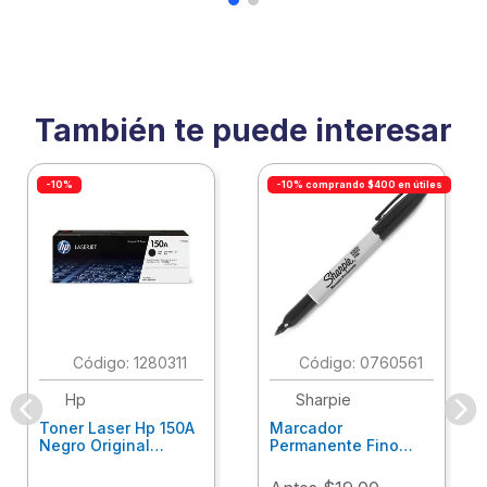
También te puede interesar
-10%
-10% comprando $400 en útiles
:
1280311
:
0760561
Hp
Sharpie
Toner Laser Hp 150A
Marcador
Negro Original
Permanente Fino
W1500A
Negro Single Sharpie
2102504