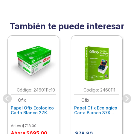
También te puede interesar
:
2460111c10
:
2460111
Ofix
Ofix
Papel Ofix Ecologico
Papel Ofix Ecologico
Carta Blanco 37K
Carta Blanco 37K
Caja 10 Paquetes Cta
C/500Hjs Cta Eco-
Eco-Ofix
Ofix
Antes
$
718
.
00
Ahora
$
695
.
00
$
78
.
90