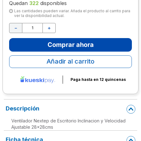
Quedan
322
disponibles
10
.
escolar
Las cantidades pueden variar. Añada el producto al carrito para
ver la disponibilidad actual.
－
＋
Comprar ahora
Añadir al carrito
Paga hasta en 12 quincenas
Descripción
Ventilador Nextep de Escritorio Inclinacion y Velocidad
Ajustable 28x28cms
Ficha técnica