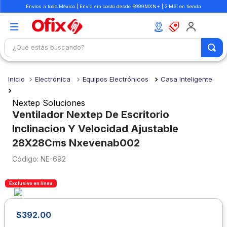
Envíos a todo México | Envío sin costo desde $999MXN* | 3 MSI en tienda
¿Qué estás buscando?
TÉRMINOS MÁS BUSCADOS
Electrónica
Equipos Electrónicos
Casa Inteligente
1
.
mochilas
2
.
libretas
Nextep Soluciones
Ventilador Nextep De Escritorio
3
.
cuaderno
Inclinacion Y Velocidad Ajustable
4
.
cuadernos
28X28Cms Nxevenab002
5
.
colores
:
NE-692
6
.
boligrafo
Exclusivo en línea
7
.
escritorio
8
.
sacapuntas
$
392
.
00
9
.
lapiz