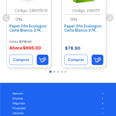
:
2460111c10
:
2460111
Ofix
Ofix
Papel Ofix Ecologico
Papel Ofix Ecologico
Carta Blanco 37K
Carta Blanco 37K
Caja 10 Paquetes Cta
C/500Hjs Cta Eco-
Eco-Ofix
Ofix
Antes
$
718
.
00
Ahora
$
695
.
00
$
78
.
90
Comprar
Comprar
Atención
+
Empresa
+
Preguntas
+
Privacidad
+
Garantía
+