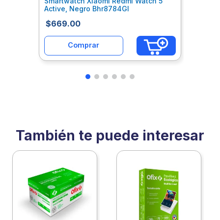
Smartwatch Xiaomi Redmi Watch 5
Active, Negro Bhr8784Gl
$
669
.
00
Comprar
También te puede interesar