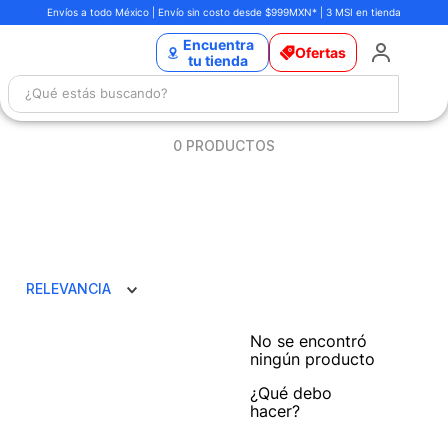
Envíos a todo México | Envío sin costo desde $999MXN* | 3 MSI en tienda
Encuentra
Ofertas
tu tienda
0
PRODUCTOS
RELEVANCIA
No se encontró
ningún producto
¿Qué debo
hacer?