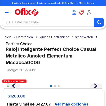
Envíos a todo México | Envío sin costo desde $999MXN* | 3 MSI en tienda
¿Qué estás buscando?
TÉRMINOS MÁS BUSCADOS
Electrónica
Equipos Electrónicos
SmartWatch
1
.
mochilas
Perfect Choice
2
.
libretas
Reloj Inteligente Perfect Choice Casual
Metalico Amoled-Elementum
3
.
cuaderno
Mccacca0006
4
.
cuadernos
:
PC-270188
5
.
colores
6
.
boligrafo
Exclusivo en línea
7
.
sacapuntas
$
1283
.
00
8
.
escolar
Hasta
3 msi de $427.67
Ver más opciones
9
.
escritorio