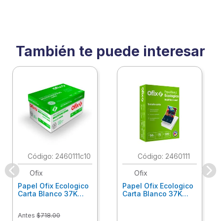
También te puede interesar
:
2460111c10
:
2460111
Ofix
Ofix
Papel Ofix Ecologico
Papel Ofix Ecologico
Carta Blanco 37K
Carta Blanco 37K
Caja 10 Paquetes Cta
C/500Hjs Cta Eco-
Eco-Ofix
Ofix
Antes
$
718
.
00