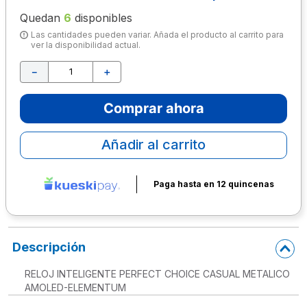
Quedan
6
disponibles
10
.
lapiz
Las cantidades pueden variar. Añada el producto al carrito para
ver la disponibilidad actual.
－
＋
Comprar ahora
Añadir al carrito
Paga hasta en 12 quincenas
Descripción
RELOJ INTELIGENTE PERFECT CHOICE CASUAL METALICO
AMOLED-ELEMENTUM