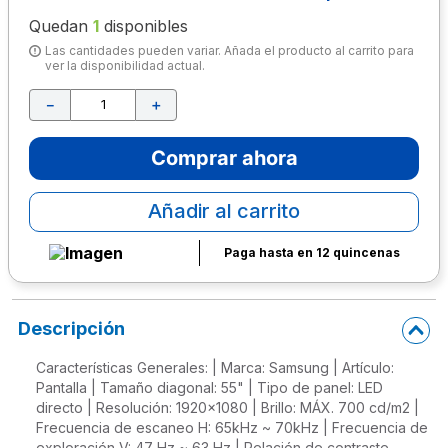
Quedan
1
disponibles
10
.
lapiz
Las cantidades pueden variar. Añada el producto al carrito para
ver la disponibilidad actual.
－
＋
Comprar ahora
Añadir al carrito
Paga hasta en 12 quincenas
Descripción
Características Generales: | Marca: Samsung | Artículo:
Pantalla | Tamaño diagonal: 55" | Tipo de panel: LED
directo | Resolución: 1920x1080 | Brillo: MÁX. 700 cd/m2 |
Frecuencia de escaneo H: 65kHz ~ 70kHz | Frecuencia de
exploración V: 47 Hz ~ 63 Hz | Relación de contraste