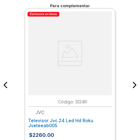
Para complementar
Exclusivo en línea
:
SI24R
JVC
Televisor Jvc 24 Led Hd Roku
Jveteeab005
$
2260
.
00