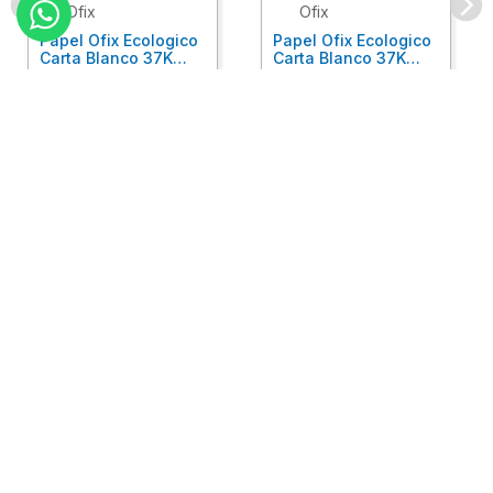
Ofix
Ofix
Papel Ofix Ecologico
Papel Ofix Ecologico
Carta Blanco 37K
Carta Blanco 37K
Caja 10 Paquetes Cta
C/500Hjs Cta Eco-
Eco-Ofix
Ofix
Antes
$
718
.
00
Ahora
$
695
.
00
$
78
.
90
Comprar
Comprar
Atención
+
Empresa
+
Preguntas
+
Privacidad
+
Garantía
+
Síguenos: