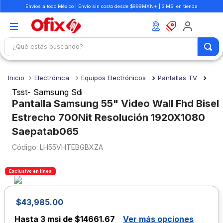
Envíos a todo México | Envío sin costo desde $999MXN* | 3 MSI en tienda
¿Qué estás buscando?
TÉRMINOS MÁS BUSCADOS
Electrónica
Equipos Electrónicos
Pantallas TV
1
.
mochilas
Tsst- Samsung Sdi
2
.
libretas
Pantalla Samsung 55" Video Wall Fhd Bisel
Estrecho 700Nit Resolución 1920X1080
3
.
cuaderno
Saepatab065
4
.
cuadernos
:
LH55VHTEBGBXZA
5
.
colores
6
.
boligrafo
Exclusivo en línea
7
.
sacapuntas
$
43
,
985
.
00
8
.
escolar
Hasta
3 msi de $14661.67
Ver más opciones
9
.
escritorio