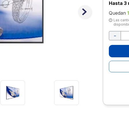
10
.
lapiz
Hasta
3 
Quedan
1
Las canti
disponibi
－