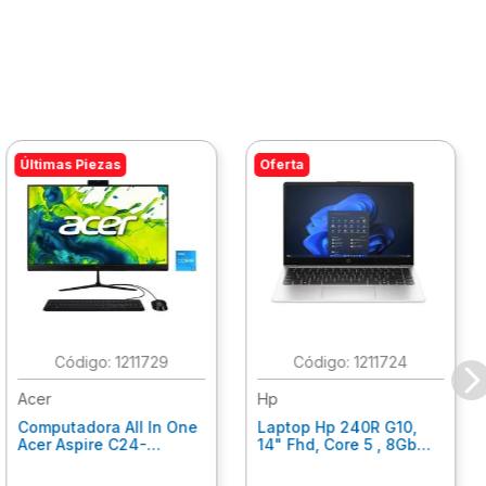
Últimas Piezas
Oferta
:
1211729
:
1211724
Acer
Hp
Computadora All In One
Laptop Hp 240R G10,
Acer Aspire C24-
14" Fhd, Core 5 , 8Gb
C242Nl, Ci3-1305U, 8Gb
Ram, 512Gb Ssd, Win11
Ram, 512Gb Ssd, 24"
Home B77C3Lt