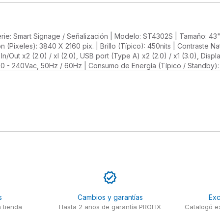
 Serie: Smart Signage / Señalización | Modelo: ST4302S | Tamaño: 43"
 (Pixeles): 3840 X 2160 pix. | Brillo (Típico): 450nits | Contraste Nat
In/Out x2 (2.0) / xI (2.0), USB port (Type A) x2 (2.0) / x1 (3.0), Disp
e: 100 - 240Vac, 50Hz / 60Hz | Consumo de Energía (Típico / Standby)
s
Cambios y garantías
Exc
 tienda
Hasta 2 años de garantía PROFIX
Catalogó ex