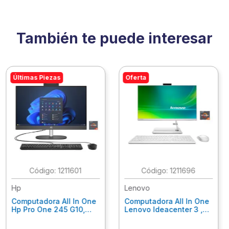
También te puede interesar
Últimas Piezas
Oferta
:
1211601
:
1211696
Hp
Lenovo
Computadora All In One
Computadora All In One
Hp Pro One 245 G10,
Lenovo Ideacenter 3 ,
Ryzen 3-7320U, 8Gb
Ryzen 7-7730U, 16Gb
Ram, 256Gb Ssd, 23.8"
Ram, 512Gb Ssd, 23.8"