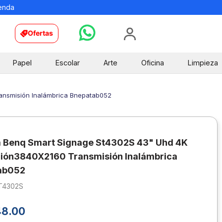
ienda
Ofertas
Papel
Escolar
Arte
Oficina
Limpieza
ansmisión Inalámbrica Bnepatab052
a Benq Smart Signage St4302S 43" Uhd 4K
ión3840X2160 Transmisión Inalámbrica
ab052
T4302S
48
.
00