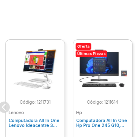
Oferta
Últimas Piezas
:
1211731
:
1211614
Lenovo
Hp
Computadora All In One
Computadora All In One
Lenovo Ideacentre 3
Hp Pro One 245 G10,
24Alc6, Amd Ryzen 5
Ryzen 3-7320U, 8Gb
7430U, 8Gb Ram, 256Gb
Ram, 512Gb Ssd, 23.8"