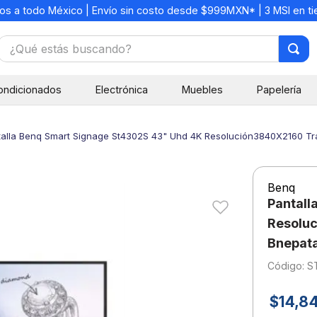
os a todo México | Envío sin costo desde $999MXN* | 3 MSI en t
¿Qué estás buscando?
TÉRMINOS MÁS BUSCADOS
ondicionados
Electrónica
Muebles
Papelería
1
.
mochilas
2
.
libretas
talla Benq Smart Signage St4302S 43" Uhd 4K Resolución3840X2160 Tr
3
.
cuaderno
4
.
cuadernos
Benq
5
.
colores
Pantall
6
.
boligrafo
Resoluc
Bnepat
7
.
escritorio
:
S
8
.
sacapuntas
9
.
escolar
$
14
,
8