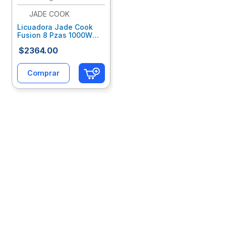
JADE COOK
10
.
lapiz
Licuadora Jade Cook
Fusion 8 Pzas 1000W
Jclbaiab001
$
2364
.
00
Comprar