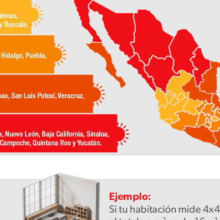
10
.
escolar