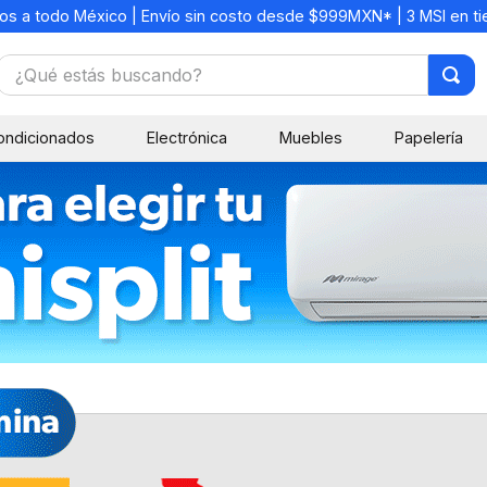
os a todo México | Envío sin costo desde $999MXN* | 3 MSI en t
¿Qué estás buscando?
TÉRMINOS MÁS BUSCADOS
ondicionados
Electrónica
Muebles
Papelería
1
.
mochilas
2
.
libretas
3
.
cuaderno
4
.
cuadernos
5
.
colores
6
.
boligrafo
7
.
escritorio
8
.
sacapuntas
9
.
lapiz