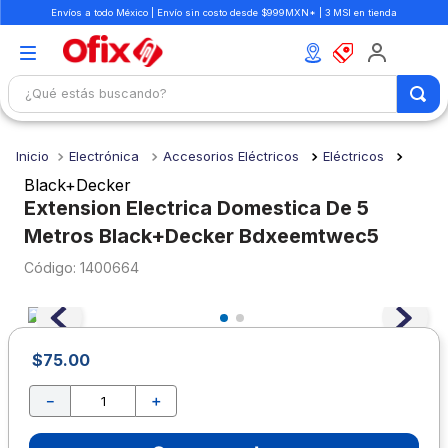
Envíos a todo México | Envío sin costo desde $999MXN* | 3 MSI en tienda
¿Qué estás buscando?
TÉRMINOS MÁS BUSCADOS
Electrónica
Accesorios Eléctricos
Eléctricos
1
.
mochilas
Black+Decker
2
.
libretas
Extension Electrica Domestica De 5
Metros Black+Decker Bdxeemtwec5
3
.
cuaderno
:
1400664
4
.
cuadernos
5
.
colores
6
.
boligrafo
$
75
.
00
7
.
escritorio
－
＋
8
.
sacapuntas
9
.
escolar