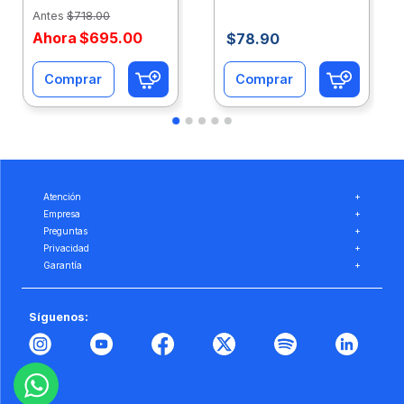
Eco-Ofix
Ofix
Antes
$
718
.
00
Ahora
$
695
.
00
$
78
.
90
Comprar
Comprar
Atención
+
Empresa
+
Preguntas
+
Privacidad
+
Garantía
+
Síguenos: