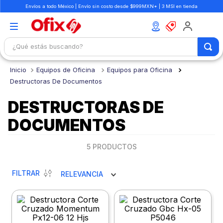
Envíos a todo México | Envío sin costo desde $999MXN* | 3 MSI en tienda
¿Qué estás buscando?
TÉRMINOS MÁS BUSCADOS
Equipos de Oficina
Equipos para Oficina
1
.
mochilas
Destructoras De Documentos
2
.
libretas
DESTRUCTORAS DE
3
.
cuaderno
DOCUMENTOS
4
.
cuadernos
5
PRODUCTOS
5
.
colores
6
.
boligrafo
FILTRAR
RELEVANCIA
7
.
escritorio
8
.
sacapuntas
9
.
lapiz