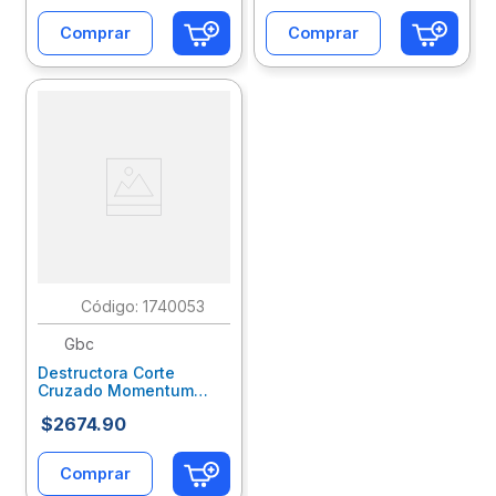
Comprar
Comprar
:
1740053
Gbc
Destructora Corte
Cruzado Momentum
Px10-06 10Hjs 1757405
$
2674
.
90
Comprar