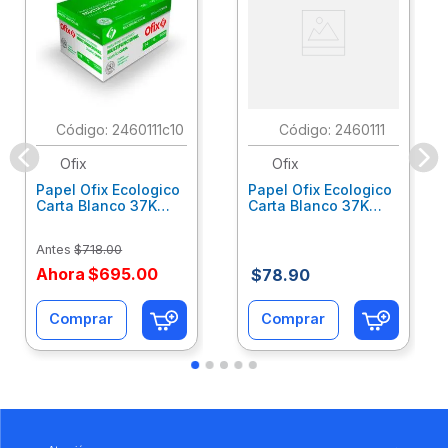
:
2460111c10
:
2460111
Ofix
Ofix
Papel Ofix Ecologico
Papel Ofix Ecologico
Carta Blanco 37K
Carta Blanco 37K
Caja 10 Paquetes Cta
C/500Hjs Cta Eco-
Eco-Ofix
Ofix
Antes
$
718
.
00
Ahora
$
695
.
00
$
78
.
90
Comprar
Comprar