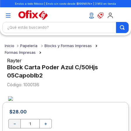
Envíos a todo México | Envío sin costo desde $999MXN* | 3 MSI en tienda
¿Qué estás buscando?
TÉRMINOS MÁS BUSCADOS
Papelería
Blocks y Formas Impresas
1
.
mochilas
Formas Impresas
2
.
libretas
Rayter
Block Carta Poder Azul C/50Hjs
3
.
cuaderno
05Capoblb2
4
.
cuadernos
:
1000136
5
.
colores
6
.
boligrafo
7
.
sacapuntas
$
28
.
00
8
.
escolar
－
＋
9
.
escritorio