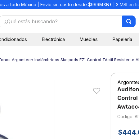
os a todo México | Envío sin costo desde $999MXN* | 3 MSI en t
¿Qué estás buscando?
TÉRMINOS MÁS BUSCADOS
ondicionados
Electrónica
Muebles
Papelería
1
.
mochilas
2
.
libretas
fonos Argomtech Inalámbricos Skeipods E71 Control Táctil Resistente 
3
.
cuaderno
4
.
cuadernos
Argomte
5
.
colores
Audifon
6
.
boligrafo
Control
Awtacc
7
.
sacapuntas
:
A
8
.
escolar
9
.
escritorio
$
444
.