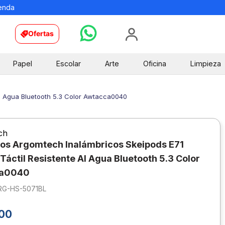
ienda
Ofertas
Papel
Escolar
Arte
Oficina
Limpieza
Al Agua Bluetooth 5.3 Color Awtacca0040
ch
os Argomtech Inalámbricos Skeipods E71
 Táctil Resistente Al Agua Bluetooth 5.3 Color
a0040
RG-HS-5071BL
00