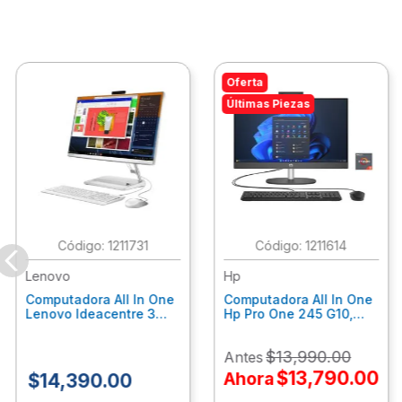
Oferta
Últimas Piezas
:
1211731
:
1211614
Lenovo
Hp
Computadora All In One
Computadora All In One
Lenovo Ideacentre 3
Hp Pro One 245 G10,
24Alc6, Amd Ryzen 5
Ryzen 3-7320U, 8Gb
7430U, 8Gb Ram, 256Gb
Ram, 512Gb Ssd, 23.8"
$
13
,
990
.
00
Antes
Ssd, 23.8", Win 11 Home
Fhd, Win11Home
F0G1014Ald
9P7K6La
$
13
,
790
.
00
Ahora
$
14
,
390
.
00