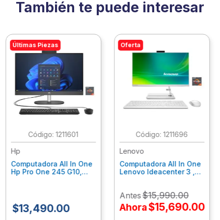
También te puede interesar
Últimas Piezas
Oferta
:
1211601
:
1211696
Hp
Lenovo
Computadora All In One
Computadora All In One
Hp Pro One 245 G10,
Lenovo Ideacenter 3 ,
Ryzen 3-7320U, 8Gb
Ryzen 7-7730U, 16Gb
Ram, 256Gb Ssd, 23.8"
Ram, 512Gb Ssd, 23.8"
$
15
,
990
.
00
Antes
Fhd, Win11Home
Fhd, Win11 Home
9P7K5La
F0G1014Nld
$
15
,
690
.
00
Ahora
$
13
,
490
.
00