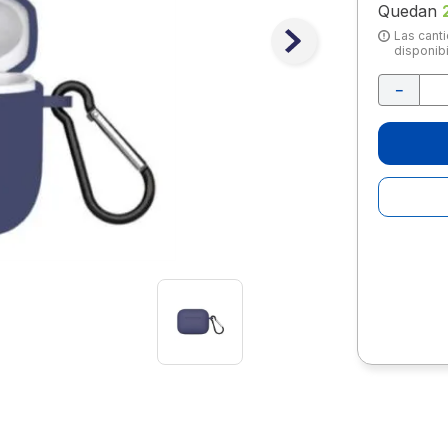
10
.
lapiz
Quedan
Las canti
disponibi
－