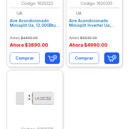
:
1620322
:
1620325
10
.
lapiz
UA
UA
Aire Acondicionado
Aire Acondicionado
Minisplit Ua, 12,000Btus
Minisplit Inverter Ua,
220V, Solo Frio Uawc12-
12,000Btus 220V, Solo
Dn3C6/5
Frio Uawc12-Dd6C6/5
Antes
$
4490
.
00
Antes
$
5630
.
30
Ahora
$
3890
.
00
Ahora
$
4990
.
00
Comprar
Comprar