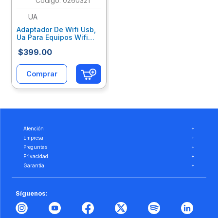
:
0260321
UA
Adaptador De Wifi Usb,
Ua Para Equipos Wifi
Ready Wf-Uau01
$
399
.
00
Comprar
Atención
+
Empresa
+
Preguntas
+
Privacidad
+
Garantía
+
Síguenos: