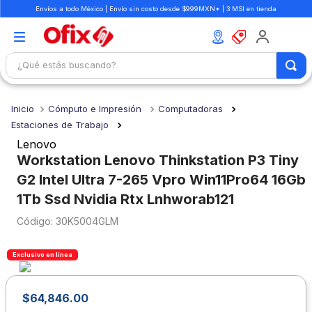
Envíos a todo México | Envío sin costo desde $999MXN* | 3 MSI en tienda
¿Qué estás buscando?
TÉRMINOS MÁS BUSCADOS
Cómputo e Impresión
Computadoras
1
.
mochilas
Estaciones de Trabajo
2
.
libretas
Lenovo
Workstation Lenovo Thinkstation P3 Tiny
3
.
cuaderno
G2 Intel Ultra 7-265 Vpro Win11Pro64 16Gb
4
.
cuadernos
1Tb Ssd Nvidia Rtx Lnhworab121
5
.
colores
:
30K5004GLM
6
.
boligrafo
Exclusivo en línea
7
.
escritorio
8
.
sacapuntas
$
64
,
846
.
00
9
.
lapiz