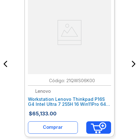
:
21QWS06K00
Lenovo
Workstation Lenovo Thinkpad P16S
G4 Intel Ultra 7 255H 16 Win11Pro 64
16Gb 512Gb Ssd Nvidia Rtx500 6
$
65
,
133
.
00
Lnhworab107
Comprar