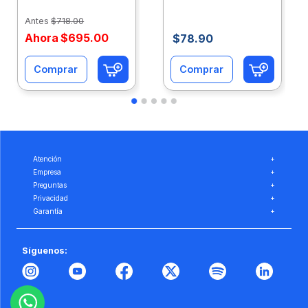
Caja 10 Paquetes Cta
C/500Hjs Cta Eco-
Eco-Ofix
Ofix
Antes
$
718
.
00
Ahora
$
695
.
00
$
78
.
90
Comprar
Comprar
Atención
+
Empresa
+
Preguntas
+
Privacidad
+
Garantía
+
Síguenos: