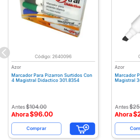
:
2640096
Azor
Azor
Marcador Para Pizarron Surtidos Con
Marcador P
4 Magistral Didactico 301.8354
Magistral 
$
104
.
00
$
25
Antes
Antes
$
96
.
00
$
Ahora
Ahora
Comprar
Com