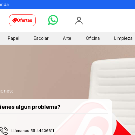
ienda
Ofertas
Papel
Escolar
Arte
Oficina
Limpieza
iones:
ienes algun problema?
Llámanos 55 44406611