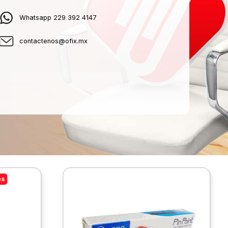
Whatsapp 229 392 4147
contactenos@ofix.mx
es