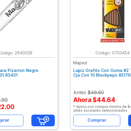
:
2640028
:
0750454
Maped
ara Pizarron Negro
Lapiz Grafito Con Goma #2 
301.83401
Cja Con 10 Blackpeps 8517
Antes
$49.60
Ahora
$44.64
.
90
22
.
00
* Aplica con compra mínima de 
útiles escolares seleccionados
prar
Comprar