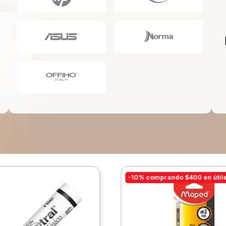
10
.
escolar
-10% comprando $400 en útil