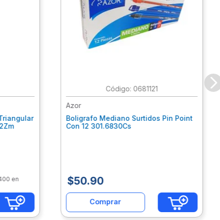
:
0681121
Azor
Triangular
Boligrafo Mediano Surtidos Pin Point
62Zm
Con 12 301.6830Cs
$
50
.
90
$400 en
Comprar