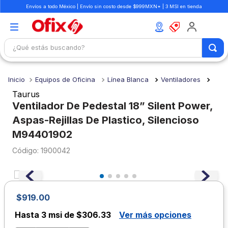
Envíos a todo México | Envío sin costo desde $999MXN* | 3 MSI en tienda
¿Qué estás buscando?
TÉRMINOS MÁS BUSCADOS
Equipos de Oficina
Línea Blanca
Ventiladores
1
.
mochilas
Taurus
2
.
libretas
Ventilador De Pedestal 18” Silent Power,
Aspas-Rejillas De Plastico, Silencioso
3
.
cuaderno
M94401902
4
.
cuadernos
:
1900042
5
.
colores
6
.
boligrafo
7
.
sacapuntas
$
919
.
00
8
.
escolar
Hasta
3 msi de $306.33
Ver más opciones
9
.
escritorio