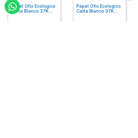
Papel Ofix Ecologico
Papel Ofix Ecologico
Carta Blanco 37K
Carta Blanco 37K
Caja 10 Paquetes Cta
C/500Hjs Cta Eco-
Eco-Ofix
Ofix
Antes
$
718
.
00
Ahora
$
695
.
00
$
78
.
90
Comprar
Comprar
Atención
+
Empresa
+
Preguntas
+
Privacidad
+
Garantía
+
Síguenos: