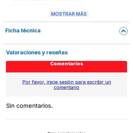
-6 aspas aerodinámicas.

-Oscilación

MOSTRAR MÁS
-Posición horizontal ajustable.

-Altura ajustable.

-Luz nocturna.

Ficha técnica
-Motor de 75 Watts de potencia

-Base redonda de gran estabilidad.

-1 Año de garantía directamente con el fabricante
Valoraciones y reseñas
Comentarios
Por favor, inicie sesión para escribir un
comentario
Sin comentarios.