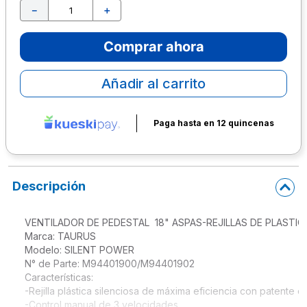
－
＋
10
.
lapiz
Comprar ahora
Añadir al carrito
Paga hasta en 12 quincenas
Descripción
VENTILADOR DE PEDESTAL  18" ASPAS-REJILLAS DE PLASTICO
Marca: TAURUS

Modelo: SILENT POWER

N° de Parte: M94401900/M94401902

Características:

-Rejilla plástica silenciosa de máxima eficiencia con patente en 
-Control manual de 3 velocidades.
