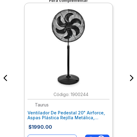
Para complementar
:
1900244
Taurus
Ventilador De Pedestal 20" Airforce,
Aspas Plástica Rejilla Metálica,
Industrial, Negro M94411800/01
$
1990
.
00