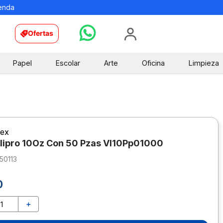
ienda
Ofertas
Papel
Escolar
Arte
Oficina
Limpieza
ex
lipro 10Oz Con 50 Pzas Vl10Pp01000
50113
0
＋