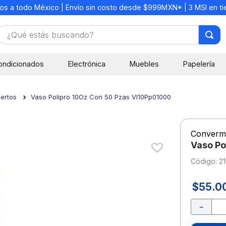
os a todo México | Envío sin costo desde $999MXN* | 3 MSI en t
¿Qué estás buscando?
TÉRMINOS MÁS BUSCADOS
ondicionados
Electrónica
Muebles
Papelería
1
.
mochilas
2
.
libretas
ertos
Vaso Polipro 10Oz Con 50 Pzas Vl10Pp01000
3
.
cuaderno
4
.
cuadernos
Converm
5
.
colores
Vaso Po
6
.
boligrafo
:
21
7
.
escritorio
$
55
.
0
8
.
sacapuntas
－
9
.
escolar