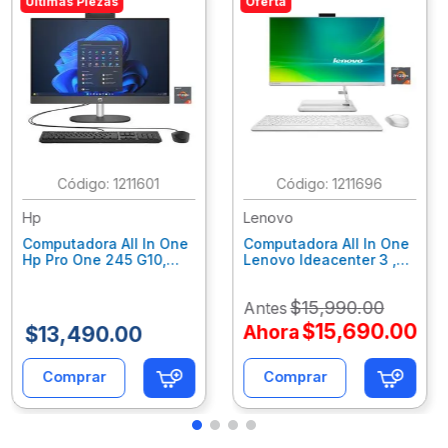
Últimas Piezas
Oferta
:
1211601
:
1211696
Hp
Lenovo
Computadora All In One
Computadora All In One
Hp Pro One 245 G10,
Lenovo Ideacenter 3 ,
Ryzen 3-7320U, 8Gb
Ryzen 7-7730U, 16Gb
Ram, 256Gb Ssd, 23.8"
Ram, 512Gb Ssd, 23.8"
$
15
,
990
.
00
Antes
Fhd, Win11Home
Fhd, Win11 Home
9P7K5La
F0G1014Nld
$
15
,
690
.
00
Ahora
$
13
,
490
.
00
Comprar
Comprar