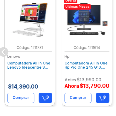
Oferta
Últimas Piezas
:
1211731
:
1211614
Lenovo
Hp
Computadora All In One
Computadora All In One
Lenovo Ideacentre 3
Hp Pro One 245 G10,
24Alc6, Amd Ryzen 5
Ryzen 3-7320U, 8Gb
7430U, 8Gb Ram, 256Gb
Ram, 512Gb Ssd, 23.8"
$
13
,
990
.
00
Antes
Ssd, 23.8", Win 11 Home
Fhd, Win11Home
F0G1014Ald
9P7K6La
$
13
,
790
.
00
Ahora
$
14
,
390
.
00
Comprar
Comprar