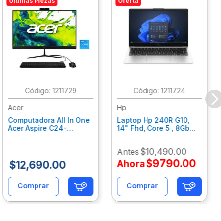
Últimas Piezas
Oferta
:
1211729
:
1211724
Acer
Hp
Computadora All In One
Laptop Hp 240R G10,
Acer Aspire C24-
14" Fhd, Core 5 , 8Gb
C242Nl, Ci3-1305U, 8Gb
Ram, 512Gb Ssd, Win11
Ram, 512Gb Ssd, 24"
Home B77C3Lt
$
10
,
490
.
00
Antes
Fhd, Win 11 Home
Dq.Bmjal.002
$
9790
.
00
Ahora
$
12
,
690
.
00
Comprar
Comprar