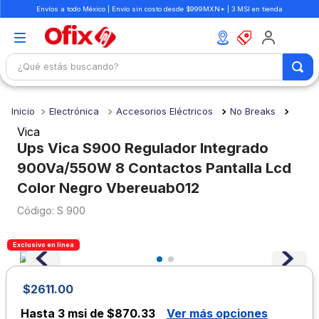
Envíos a todo México | Envío sin costo desde $999MXN* | 3 MSI en tienda
¿Qué estás buscando?
TÉRMINOS MÁS BUSCADOS
Electrónica
Accesorios Eléctricos
No Breaks
1
.
mochilas
Vica
2
.
libretas
Ups Vica S900 Regulador Integrado
900Va/550W 8 Contactos Pantalla Lcd
3
.
cuaderno
Color Negro Vbereuab012
4
.
cuadernos
:
S 900
5
.
colores
6
.
boligrafo
Exclusivo en línea
7
.
escritorio
$
2611
.
00
8
.
sacapuntas
Hasta
3 msi de $870.33
Ver más opciones
9
.
lapiz