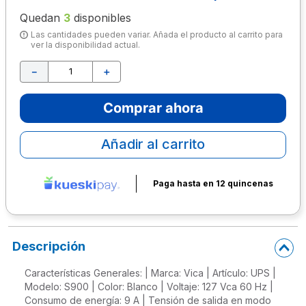
Quedan
3
disponibles
10
.
escolar
Las cantidades pueden variar. Añada el producto al carrito para
ver la disponibilidad actual.
－
＋
Comprar ahora
Añadir al carrito
Paga hasta en 12 quincenas
Descripción
Características Generales: | Marca: Vica | Artículo: UPS |
Modelo: S900 | Color: Blanco | Voltaje: 127 Vca 60 Hz |
Consumo de energía: 9 A | Tensión de salida en modo