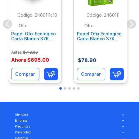
:
2460111c10
:
2460111
Ofix
Ofix
Papel Ofix Ecologico
Papel Ofix Ecologico
Carta Blanco 37K
Carta Blanco 37K
Caja 10 Paquetes Cta
C/500Hjs Cta Eco-
Eco-Ofix
Ofix
Antes
$
718
.
00
Ahora
$
695
.
00
$
78
.
90
Comprar
Comprar
Atención
+
Empresa
+
Preguntas
+
Privacidad
+
Garantía
+