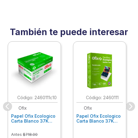
También te puede interesar
:
2460111c10
:
2460111
Ofix
Ofix
Papel Ofix Ecologico
Papel Ofix Ecologico
Carta Blanco 37K
Carta Blanco 37K
Caja 10 Paquetes Cta
C/500Hjs Cta Eco-
Eco-Ofix
Ofix
Antes
$
718
.
00