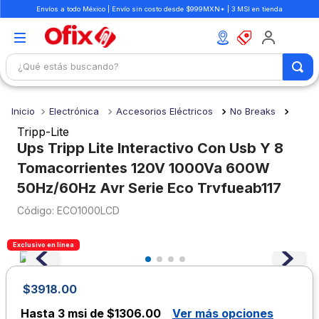
Envíos a todo México | Envío sin costo desde $999MXN* | 3 MSI en tienda
¿Qué estás buscando?
TÉRMINOS MÁS BUSCADOS
Electrónica
Accesorios Eléctricos
No Breaks
1
.
mochilas
Tripp-Lite
2
.
libretas
Ups Tripp Lite Interactivo Con Usb Y 8
Tomacorrientes 120V 1000Va 600W
3
.
cuaderno
50Hz/60Hz Avr Serie Eco Trvfueab117
4
.
cuadernos
:
ECO1000LCD
5
.
colores
6
.
boligrafo
Exclusivo en línea
7
.
escritorio
$
3918
.
00
8
.
sacapuntas
Hasta
3 msi de $1306.00
Ver más opciones
9
.
lapiz