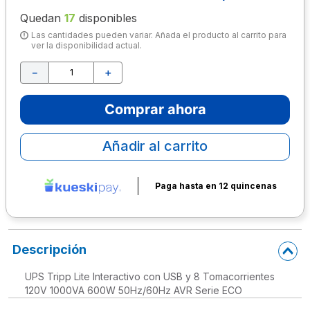
Quedan
17
disponibles
10
.
escolar
Las cantidades pueden variar. Añada el producto al carrito para
ver la disponibilidad actual.
－
＋
Comprar ahora
Añadir al carrito
Paga hasta en 12 quincenas
Descripción
UPS Tripp Lite Interactivo con USB y 8 Tomacorrientes
120V 1000VA 600W 50Hz/60Hz AVR Serie ECO