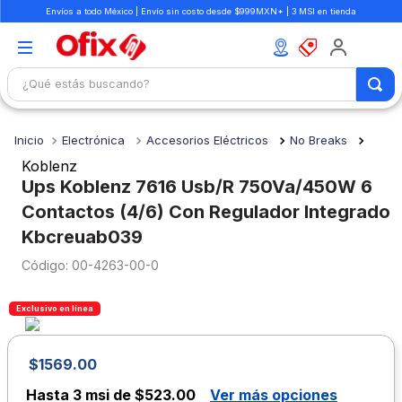
Envíos a todo México | Envío sin costo desde $999MXN* | 3 MSI en tienda
¿Qué estás buscando?
TÉRMINOS MÁS BUSCADOS
Electrónica
Accesorios Eléctricos
No Breaks
1
.
mochilas
Koblenz
2
.
libretas
Ups Koblenz 7616 Usb/R 750Va/450W 6
Contactos (4/6) Con Regulador Integrado
3
.
cuaderno
Kbcreuab039
4
.
colores
:
00-4263-00-0
5
.
cuadernos
6
.
boligrafo
Exclusivo en línea
7
.
escolar
$
1569
.
00
8
.
sacapuntas
Hasta
3 msi de $523.00
Ver más opciones
9
.
lapiz