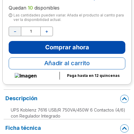
Quedan
10
disponibles
10
.
escritorio
Las cantidades pueden variar. Añada el producto al carrito para
ver la disponibilidad actual.
－
＋
Comprar ahora
Añadir al carrito
Paga hasta en 12 quincenas
Descripción
UPS Koblenz 7616 USB/R 750VA/450W 6 Contactos (4/6)
con Regulador Integrado
Ficha técnica