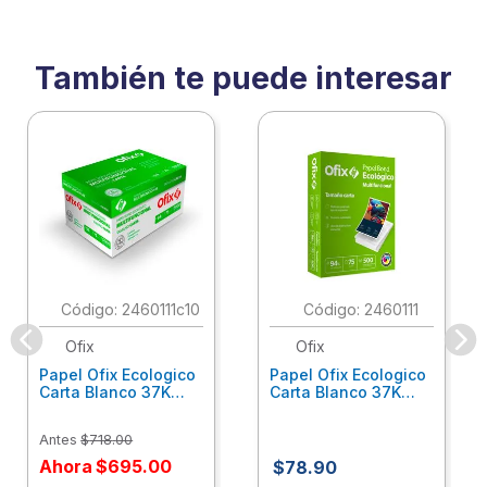
También te puede interesar
:
2460111c10
:
2460111
Ofix
Ofix
Papel Ofix Ecologico
Papel Ofix Ecologico
Carta Blanco 37K
Carta Blanco 37K
Caja 10 Paquetes Cta
C/500Hjs Cta Eco-
Eco-Ofix
Ofix
Antes
$
718
.
00
Ahora
$
695
.
00
$
78
.
90