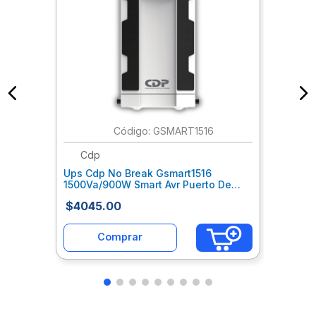
:
GSMART1516
Cdp
Ups Cdp No Break Gsmart1516
1500Va/900W Smart Avr Puerto De
Carga Usb(8 Usb-A Y 2 Usb-C) Luz
$
4045
.
00
Rgb Lcd Cqvreuab066
Comprar