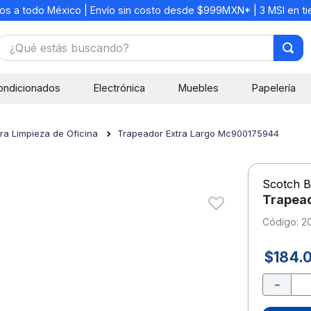
os a todo México | Envío sin costo desde $999MXN* | 3 MSI en t
¿Qué estás buscando?
TÉRMINOS MÁS BUSCADOS
ondicionados
Electrónica
Muebles
Papelería
1
.
mochilas
2
.
libretas
ara Limpieza de Oficina
Trapeador Extra Largo Mc900175944
3
.
cuaderno
4
.
cuadernos
Scotch B
5
.
colores
Trapea
6
.
boligrafo
:
2
7
.
escolar
$
184
.
8
.
sacapuntas
－
9
.
lapiz