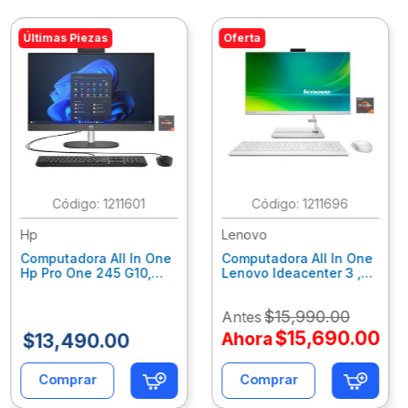
Últimas Piezas
Oferta
:
1211601
:
1211696
Hp
Lenovo
Computadora All In One
Computadora All In One
Hp Pro One 245 G10,
Lenovo Ideacenter 3 ,
Ryzen 3-7320U, 8Gb
Ryzen 7-7730U, 16Gb
Ram, 256Gb Ssd, 23.8"
Ram, 512Gb Ssd, 23.8"
$
15
,
990
.
00
Antes
Fhd, Win11Home
Fhd, Win11 Home
9P7K5La
F0G1014Nld
$
15
,
690
.
00
Ahora
$
13
,
490
.
00
Comprar
Comprar