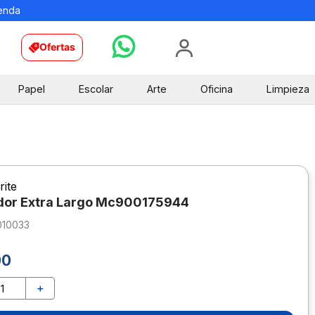
ienda
Ofertas
Papel
Escolar
Arte
Oficina
Limpieza
rite
dor Extra Largo Mc900175944
010033
00
＋