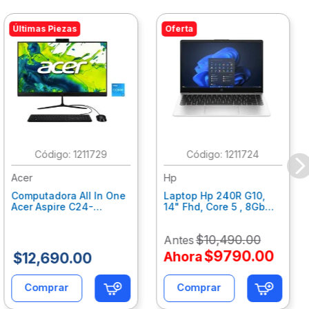
Últimas Piezas
Oferta
:
1211729
:
1211724
Acer
Hp
Computadora All In One
Laptop Hp 240R G10,
Acer Aspire C24-
14" Fhd, Core 5 , 8Gb
C242Nl, Ci3-1305U, 8Gb
Ram, 512Gb Ssd, Win11
Ram, 512Gb Ssd, 24"
Home B77C3Lt
$
10
,
490
.
00
Antes
Fhd, Win 11 Home
Dq.Bmjal.002
$
9790
.
00
Ahora
$
12
,
690
.
00
Comprar
Comprar