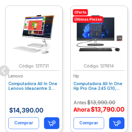
Oferta
Últimas Piezas
:
1211731
:
1211614
Lenovo
Hp
Computadora All In One
Computadora All In One
Lenovo Ideacentre 3
Hp Pro One 245 G10,
24Alc6, Amd Ryzen 5
Ryzen 3-7320U, 8Gb
7430U, 8Gb Ram, 256Gb
Ram, 512Gb Ssd, 23.8"
$
13
,
990
.
00
Antes
Ssd, 23.8", Win 11 Home
Fhd, Win11Home
F0G1014Ald
9P7K6La
$
13
,
790
.
00
Ahora
$
14
,
390
.
00
Comprar
Comprar