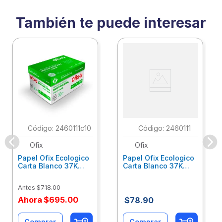
También te puede interesar
:
2460111c10
:
2460111
Ofix
Ofix
Papel Ofix Ecologico
Papel Ofix Ecologico
Carta Blanco 37K
Carta Blanco 37K
Caja 10 Paquetes Cta
C/500Hjs Cta Eco-
Eco-Ofix
Ofix
Antes
$
718
.
00
Ahora
$
695
.
00
$
78
.
90
Comprar
Comprar