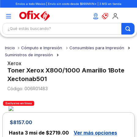
Envíos a todo México | Envío sin costo desde $999MXN* | 3 MSI en tienda
¿Qué estás buscando?
TÉRMINOS MÁS BUSCADOS
Cómputo e Impresión
Consumibles para Impresión
1
.
mochilas
Suministros de impresión
2
.
libretas
Xerox
Toner Xerox X800/1000 Amarillo 1Bote
3
.
cuaderno
Xectonab501
4
.
cuadernos
:
006R01483
5
.
colores
6
.
boligrafo
Exclusivo en línea
7
.
sacapuntas
$
8157
.
00
8
.
escolar
Hasta
3 msi de $2719.00
Ver más opciones
9
.
escritorio