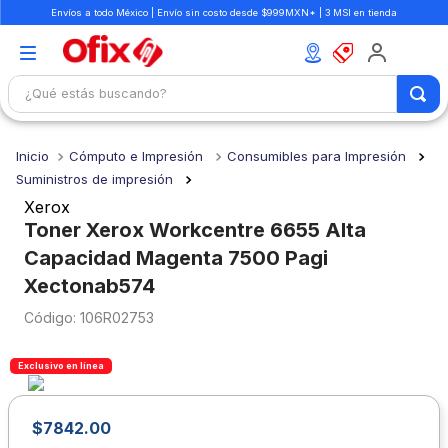
Envíos a todo México | Envío sin costo desde $999MXN* | 3 MSI en tienda
¿Qué estás buscando?
TÉRMINOS MÁS BUSCADOS
Cómputo e Impresión
Consumibles para Impresión
1
.
mochilas
Suministros de impresión
2
.
libretas
Xerox
Toner Xerox Workcentre 6655 Alta
3
.
cuaderno
Capacidad Magenta 7500 Pagi
4
.
cuadernos
Xectonab574
5
.
colores
:
106R02753
6
.
boligrafo
Exclusivo en línea
7
.
escritorio
8
.
sacapuntas
$
7842
.
00
9
.
lapiz