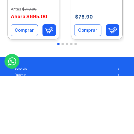
Caja 10 Paquetes Cta
C/500Hjs Cta Eco-
Eco-Ofix
Ofix
Antes
$
718
.
00
Ahora
$
695
.
00
$
78
.
90
Comprar
Comprar
Atención
+
Empresa
+
Preguntas
+
Privacidad
+
Garantía
+
Síguenos: