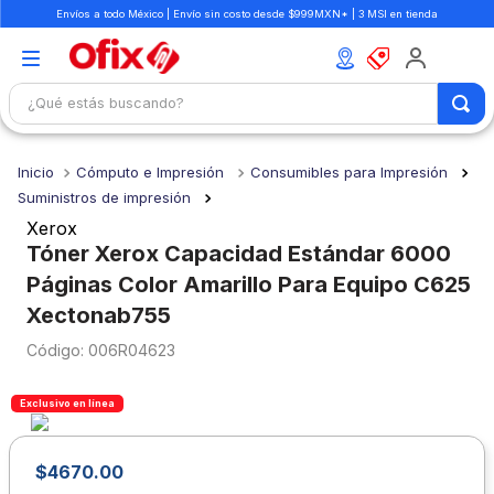
Envíos a todo México | Envío sin costo desde $999MXN* | 3 MSI en tienda
¿Qué estás buscando?
TÉRMINOS MÁS BUSCADOS
Cómputo e Impresión
Consumibles para Impresión
1
.
mochilas
Suministros de impresión
2
.
libretas
Xerox
Tóner Xerox Capacidad Estándar 6000
3
.
cuaderno
Páginas Color Amarillo Para Equipo C625
4
.
cuadernos
Xectonab755
5
.
colores
:
006R04623
6
.
boligrafo
Exclusivo en línea
7
.
escritorio
8
.
sacapuntas
$
4670
.
00
9
.
escolar