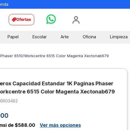
ienda
Ofertas
Papel
Escolar
Arte
Oficina
Limpieza
s Phaser 6510/Workcentre 6515 Color Magenta Xectonab679
erox Capacidad Estandar 1K Paginas Phaser
orkcentre 6515 Color Magenta Xectonab679
06R03482
.
00
msi de $588.00
Ver más opciones