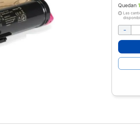
10
.
escolar
Quedan
Las canti
disponibi
－