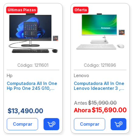
Últimas Piezas
Oferta
:
1211601
:
1211696
Hp
Lenovo
Computadora All In One
Computadora All In One
Hp Pro One 245 G10,
Lenovo Ideacenter 3 ,
Ryzen 3-7320U, 8Gb
Ryzen 7-7730U, 16Gb
Ram, 256Gb Ssd, 23.8"
Ram, 512Gb Ssd, 23.8"
$
15
,
990
.
00
Antes
Fhd, Win11Home
Fhd, Win11 Home
9P7K5La
F0G1014Nld
$
15
,
690
.
00
Ahora
$
13
,
490
.
00
Comprar
Comprar