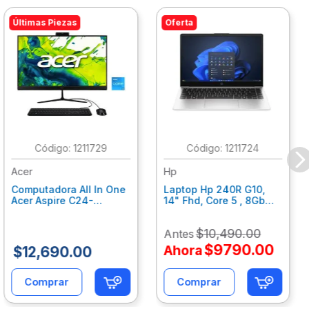
Últimas Piezas
Oferta
:
1211729
:
1211724
Acer
Hp
Computadora All In One
Laptop Hp 240R G10,
Acer Aspire C24-
14" Fhd, Core 5 , 8Gb
C242Nl, Ci3-1305U, 8Gb
Ram, 512Gb Ssd, Win11
Ram, 512Gb Ssd, 24"
Home B77C3Lt
$
10
,
490
.
00
Antes
Fhd, Win 11 Home
Dq.Bmjal.002
$
9790
.
00
Ahora
$
12
,
690
.
00
Comprar
Comprar