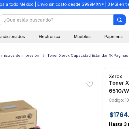
os a todo México | Envío sin costo desde $999MXN* | 3 MSI en t
¿Qué estás buscando?
TÉRMINOS MÁS BUSCADOS
ondicionados
Electrónica
Muebles
Papelería
1
.
mochilas
2
.
libretas
inistros de impresión
Toner Xerox Capacidad Estandar 1K Pagina
3
.
cuaderno
4
.
cuadernos
Xerox
5
.
colores
Toner X
6
.
boligrafo
6510/W
:
1
7
.
escritorio
8
.
sacapuntas
$
1764
9
.
lapiz
Hasta
3 