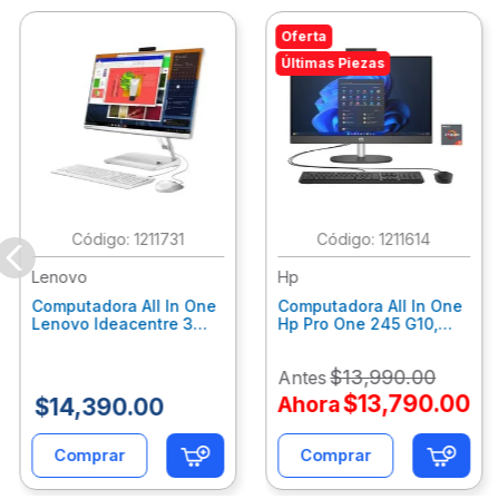
Oferta
Últimas Piezas
:
1211731
:
1211614
Lenovo
Hp
Computadora All In One
Computadora All In One
Lenovo Ideacentre 3
Hp Pro One 245 G10,
24Alc6, Amd Ryzen 5
Ryzen 3-7320U, 8Gb
7430U, 8Gb Ram, 256Gb
Ram, 512Gb Ssd, 23.8"
$
13
,
990
.
00
Antes
Ssd, 23.8", Win 11 Home
Fhd, Win11Home
F0G1014Ald
9P7K6La
$
13
,
790
.
00
Ahora
$
14
,
390
.
00
Comprar
Comprar