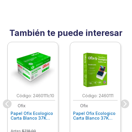
También te puede interesar
:
2460111c10
:
2460111
Ofix
Ofix
Papel Ofix Ecologico
Papel Ofix Ecologico
Carta Blanco 37K
Carta Blanco 37K
Caja 10 Paquetes Cta
C/500Hjs Cta Eco-
Eco-Ofix
Ofix
Antes
$
718
.
00