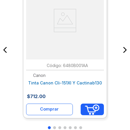
:
6480B001AA
Canon
Tinta Canon Cli-151Xl Y Cactinab130
$
712
.
00
Comprar