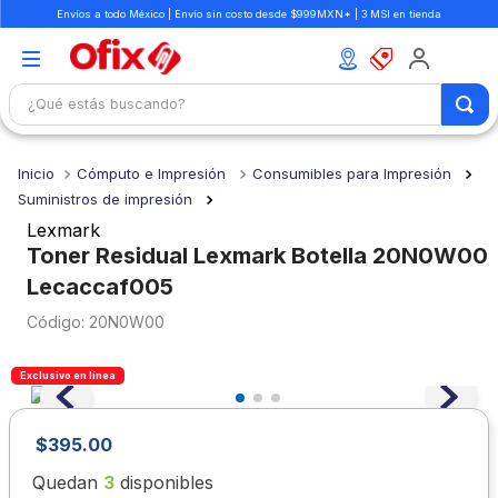
Envíos a todo México | Envío sin costo desde $999MXN* | 3 MSI en tienda
¿Qué estás buscando?
TÉRMINOS MÁS BUSCADOS
Cómputo e Impresión
Consumibles para Impresión
1
.
mochilas
Suministros de impresión
2
.
libretas
Lexmark
Toner Residual Lexmark Botella 20N0W00
3
.
cuaderno
Lecaccaf005
4
.
cuadernos
:
20N0W00
5
.
colores
6
.
boligrafo
Exclusivo en línea
7
.
escritorio
$
395
.
00
8
.
sacapuntas
Quedan
3
disponibles
9
.
lapiz