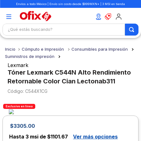
Envíos a todo México | Envío sin costo desde $999MXN* | 3 MSI en tienda
¿Qué estás buscando?
TÉRMINOS MÁS BUSCADOS
Cómputo e Impresión
Consumibles para Impresión
1
.
mochilas
Suministros de impresión
2
.
libretas
Lexmark
Tóner Lexmark C544N Alto Rendimiento
3
.
cuaderno
Retornable Color Cian Lectonab311
4
.
cuadernos
:
C544X1CG
5
.
colores
6
.
boligrafo
Exclusivo en línea
7
.
sacapuntas
$
3305
.
00
8
.
escolar
Hasta
3 msi de $1101.67
Ver más opciones
9
.
escritorio