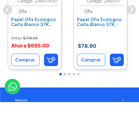
:
2460111c10
:
2460111
Ofix
Ofix
Papel Ofix Ecologico
Papel Ofix Ecologico
Carta Blanco 37K
Carta Blanco 37K
Caja 10 Paquetes Cta
C/500Hjs Cta Eco-
Eco-Ofix
Ofix
Antes
$
718
.
00
Ahora
$
695
.
00
$
78
.
90
Comprar
Comprar
Atención
+
Empresa
+
Preguntas
+
Privacidad
+
Garantía
+