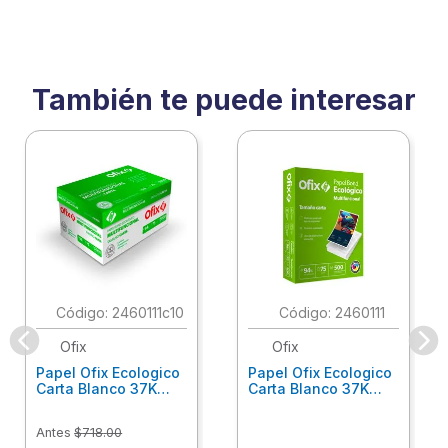
También te puede interesar
:
2460111c10
:
2460111
Ofix
Ofix
Papel Ofix Ecologico
Papel Ofix Ecologico
Carta Blanco 37K
Carta Blanco 37K
Caja 10 Paquetes Cta
C/500Hjs Cta Eco-
Eco-Ofix
Ofix
Antes
$
718
.
00