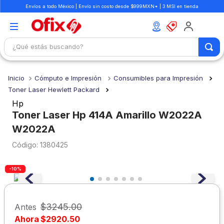
Envíos a todo México | Envío sin costo desde $999MXN* | 3 MSI en tienda
¿Qué estás buscando?
TÉRMINOS MÁS BUSCADOS
Cómputo e Impresión
Consumibles para Impresión
1
.
mochilas
Toner Laser Hewlett Packard
2
.
libretas
Hp
Toner Laser Hp 414A Amarillo W2022A
3
.
cuaderno
W2022A
4
.
colores
:
1380425
5
.
cuadernos
6
.
boligrafo
-10%
7
.
escolar
8
.
sacapuntas
$
3245
.
00
Antes
Ahora
$
2920
.
50
9
.
lapiz