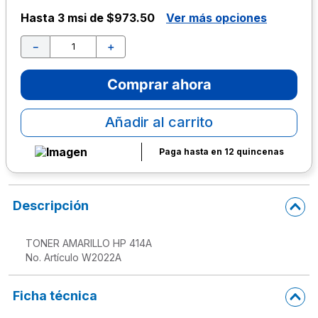
Hasta
3 msi de $973.50
Ver más opciones
10
.
escritorio
－
＋
Comprar ahora
Añadir al carrito
Paga hasta en 12 quincenas
Descripción
TONER AMARILLO HP 414A

No. Artículo W2022A
Ficha técnica